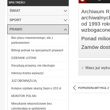
SPIS TREŚCI
ŚWIAT
Archiwum Rz
archiwalnyc
SPORT
od 1993 roku
wzbogacone
PRAWO
Ponad milio
Bez placu manewrowego, ale z
parkowaniem
Zamów dostę
Billingi jednak na specjalnych prawach
DZIENNIK USTAW
Decydują przepisy, nie ideologia
Masz już wyku
Interesy trzeba wyważyć
JUŻ OBOWIĄZUJĄ
POPRZEDNI ARTYKUŁ Z
Kolejne szpitale skarżą Sejm o 203 zł
MONITOR POLSKI
Mieszkanie własnościowe bez
członkostwa w spółdzielni