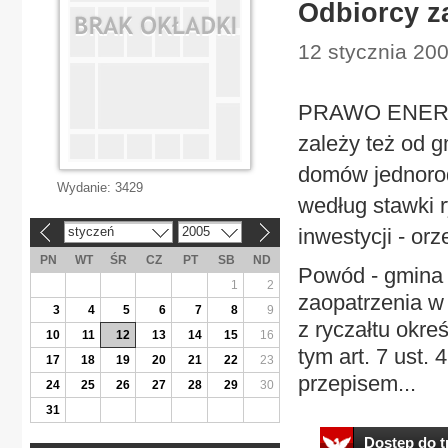
Odbiorcy z
12 stycznia 200
PRAWO ENERGE
zależy też od g
domów jednorod
Wydanie:
3429
według stawki r
styczeń
2005
inwestycji - or
«
»
PN
WT
ŚR
CZ
PT
SB
ND
Powód - gmina 
1
2
zaopatrzenia w 
3
4
5
6
7
8
9
z ryczałtu okre
10
11
12
13
14
15
16
tym art. 7 ust.
17
18
19
20
21
22
23
przepisem...
24
25
26
27
28
29
30
31
Dostęp do tr