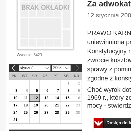
Za adwokat
12 stycznia 200
PRAWO KARNE Z
uniewinniona p
Konstytucyjny r
Wydanie:
3429
zwrocie kosztó
styczeń
2005
sprawy z pomin
«
»
PN
WT
ŚR
CZ
PT
SB
ND
zgodne z konsty
1
2
Choć wyrok dot
3
4
5
6
7
8
9
1969 r., który 
10
11
12
13
14
15
16
mocy - stwierdzi
17
18
19
20
21
22
23
24
25
26
27
28
29
30
31
Dostęp do tr