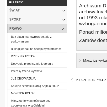
SPIS TREŚCI
Archiwum Rz
ŚWIAT
archiwalnyc
od 1993 roku
SPORT
wzbogacone
PRAWO
Ponad milio
Bez placu manewrowego, ale z
Zamów dostę
parkowaniem
Billingi jednak na specjalnych prawach
DZIENNIK USTAW
Masz już wyku
Decydują przepisy, nie ideologia
Interesy trzeba wyważyć
JUŻ OBOWIĄZUJĄ
POPRZEDNI ARTYKUŁ Z
Kolejne szpitale skarżą Sejm o 203 zł
MONITOR POLSKI
Mieszkanie własnościowe bez
członkostwa w spółdzielni