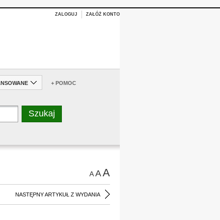
ZALOGUJ
ZAŁÓŻ KONTO
ANSOWANE
+ POMOC
A
A
A
NASTĘPNY ARTYKUŁ Z WYDANIA