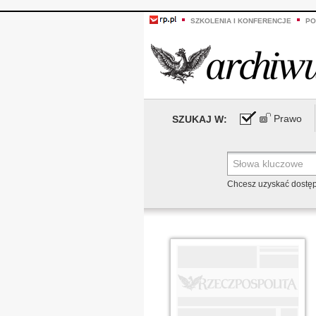
SZKOLENIA I KONFERENCJE
PO
Prawo
SZUKAJ W:
Chcesz uzyskać dostę