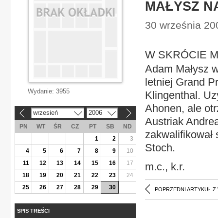
MAŁYSZ N
30 września 20
W SKRÓCIE M
Adam Małysz wy
letniej Grand P
Wydanie:
3955
Klingenthal. Uz
Ahonen, ale otr
wrzesień
2006
«
»
Austriak Andrea
PN
WT
ŚR
CZ
PT
SB
ND
zakwalifikował 
1
2
3
Stoch.
4
5
6
7
8
9
10
11
12
13
14
15
16
17
m.c., k.r.
18
19
20
21
22
23
24
25
26
27
28
29
30
POPRZEDNI ARTYKUŁ Z
SPIS TREŚCI