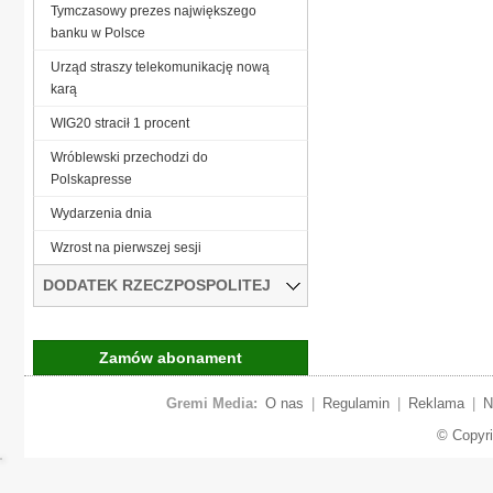
Tymczasowy prezes największego
banku w Polsce
Urząd straszy telekomunikację nową
karą
WIG20 stracił 1 procent
Wróblewski przechodzi do
Polskapresse
Wydarzenia dnia
Wzrost na pierwszej sesji
DODATEK RZECZPOSPOLITEJ
Zamów abonament
Gremi Media:
O nas
|
Regulamin
|
Reklama
|
N
© Copyr