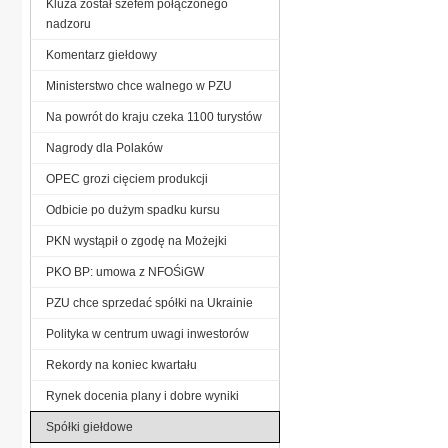
Kluza został szefem połączonego
nadzoru
Komentarz giełdowy
Ministerstwo chce walnego w PZU
Na powrót do kraju czeka 1100 turystów
Nagrody dla Polaków
OPEC grozi cięciem produkcji
Odbicie po dużym spadku kursu
PKN wystąpił o zgodę na Możejki
PKO BP: umowa z NFOŚiGW
PZU chce sprzedać spółki na Ukrainie
Polityka w centrum uwagi inwestorów
Rekordy na koniec kwartału
Rynek docenia plany i dobre wyniki
Spółki giełdowe