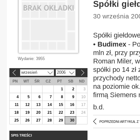
Spółki gie
30 września 20
Spółki giełdow
• Budimex
- Po
mln zł, przy pr
Wydanie:
3955
Roman Miler, wi
spółki po 14 zł
wrzesień
2006
«
»
przychody netto
PN
WT
ŚR
CZ
PT
SB
ND
na poziomie ok.
1
2
3
firmą Siemens n
4
5
6
7
8
9
10
11
12
13
14
15
16
17
b.d.
18
19
20
21
22
23
24
25
26
27
28
29
30
POPRZEDNI ARTYKUŁ Z
SPIS TREŚCI