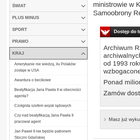
ministrowie w K
ŚWIAT
Samoobrony Ren
PLUS MINUS
SPORT
Dostęp do tr
PRAWO
Archiwum Rz
KRAJ
archiwalnyc
od 1993 roku
Amerykanie nie wiedzą, ilu Polaków
wzbogacone
zostaje w USA
Awantura o becikowe
Ponad milio
Beatyfikacja Jana Pawła II w obecności
Zamów dostę
agenta?
Czołgista szefem wojsk lądowych
Czy nad beatyfikacją Jana Pawła II
Masz już wyku
pracował agent
Jan Paweł II nie będzie patronem
Stoczni Gdańskiej