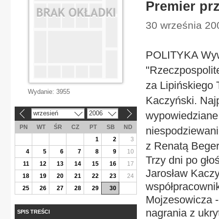
Premier pr
30 września 20
POLITYKA Wywi
"Rzeczpospolit
za Lipińskiego
Wydanie:
3955
Kaczyński. Najp
wrzesień
2006
wypowiedziane 
«
»
PN
WT
ŚR
CZ
PT
SB
ND
niespodziewani
1
2
3
z Renatą Bege
4
5
6
7
8
9
10
Trzy dni po gło
11
12
13
14
15
16
17
Jarosław Kaczyń
18
19
20
21
22
23
24
współpracownik
25
26
27
28
29
30
Mojzesowicza -
nagrania z ukry
SPIS TREŚCI