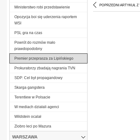
POPRZEDNI ARTYKUŁ Z
Ministerstwo robi przedstawienie
Opozycja boi się uderzenia raportem
WSI
PSL gra na czas
Powrót do rozmów mało
prawdopodobny
Premier przeprasza za Lipińskiego
Prokuratorzy zbadają nagrania TVN
SDP: Cel był propagandowy
Skarga gangstera
Terentiew w Polsacie
W mediach działali agenci
Wildstein ocalał
Ziobro leci po Mazura
WARSZAWA