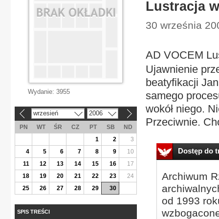
Lustracja w
30 września 200
AD VOCEM Lustr
Ujawnienie prz
beatyfikacji Ja
Wydanie:
3955
samego procesu
wokół niego. Ni
wrzesień
2006
«
»
Przeciwnie. Cho
PN
WT
ŚR
CZ
PT
SB
ND
1
2
3
Dostęp do tr
4
5
6
7
8
9
10
11
12
13
14
15
16
17
Archiwum Rz
18
19
20
21
22
23
24
archiwalnyc
25
26
27
28
29
30
od 1993 roku
wzbogacone
SPIS TREŚCI