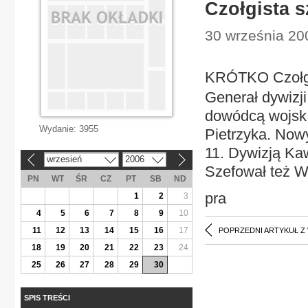
Czołgista 
30 września 200
KRÓTKO Czołgi
Generał dywizj
dowódcą wojsk 
Wydanie:
3955
Pietrzyka. Nowy
11. Dywizją Kaw
wrzesień
2006
«
»
Szefował też W
PN
WT
ŚR
CZ
PT
SB
ND
pra
1
2
3
4
5
6
7
8
9
10
11
12
13
14
15
16
17
POPRZEDNI ARTYKUŁ Z
18
19
20
21
22
23
24
25
26
27
28
29
30
SPIS TREŚCI