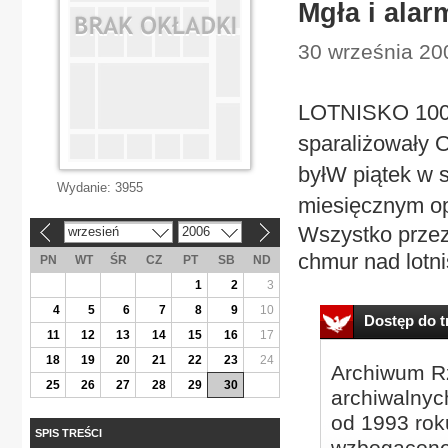
Mgła i alar
30 września 20
LOTNISKO 100 o
sparaliżowały O
byłW piątek w s
Wydanie:
3955
miesięcznym op
Wszystko przez
wrzesień
2006
«
»
chmur nad lotni
PN
WT
ŚR
CZ
PT
SB
ND
1
2
3
4
5
6
7
8
9
10
Dostęp do tr
11
12
13
14
15
16
17
18
19
20
21
22
23
24
Archiwum Rz
25
26
27
28
29
30
archiwalnyc
od 1993 roku
SPIS TREŚCI
wzbogacone