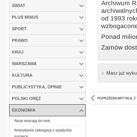
Archiwum Rz
ŚWIAT
archiwalnyc
PLUS MINUS
od 1993 roku
wzbogacone
SPORT
Ponad milio
PRAWO
Zamów dostę
KRAJ
WARSZAWA
Masz już wyku
KULTURA
PUBLICYSTYKA, OPINIE
POLSKI ORĘŻ
POPRZEDNI ARTYKUŁ Z
EKONOMIA
Akcje wracają do łask
Amerykanie zabiegają o azjatyckie
surowce