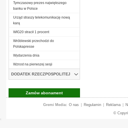
Tymczasowy prezes największego
banku w Polsce
Urząd straszy telekomunikację nową
karą
WIG20 stracił 1 procent
Wróblewski przechodzi do
Polskapresse
Wydarzenia dnia
Wzrost na pierwszej sesji
DODATEK RZECZPOSPOLITEJ
Zamów abonament
Gremi Media:
O nas
|
Regulamin
|
Reklama
|
N
© Copyr