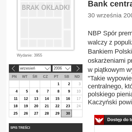
Bank centr
30 września 20
NBP Spór premi
walczy z popul
Bankiem Polskim
Wydanie:
3955
oskarżeniami p
wrzesień
2006
w piątkowym wy
«
»
PN
WT
ŚR
CZ
PT
SB
ND
"Takie wypowie
1
2
3
centralnego, kt
4
5
6
7
8
9
10
polskiego pieni
11
12
13
14
15
16
17
Kaczyński powie
18
19
20
21
22
23
24
25
26
27
28
29
30
Dostęp do tr
SPIS TREŚCI