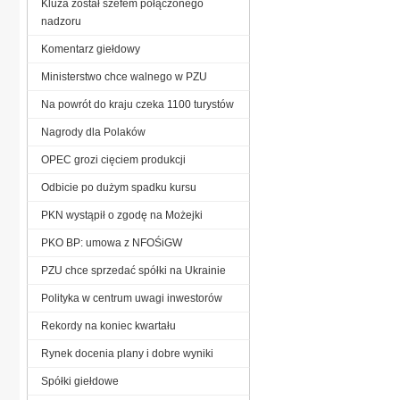
Kluza został szefem połączonego
nadzoru
Komentarz giełdowy
Ministerstwo chce walnego w PZU
Na powrót do kraju czeka 1100 turystów
Nagrody dla Polaków
OPEC grozi cięciem produkcji
Odbicie po dużym spadku kursu
PKN wystąpił o zgodę na Możejki
PKO BP: umowa z NFOŚiGW
PZU chce sprzedać spółki na Ukrainie
Polityka w centrum uwagi inwestorów
Rekordy na koniec kwartału
Rynek docenia plany i dobre wyniki
Spółki giełdowe