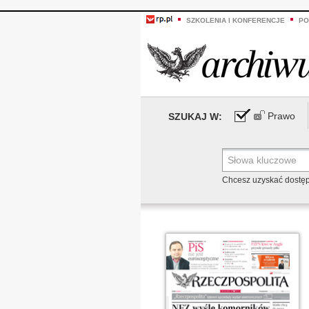
SZKOLENIA I KONFERENCJE
PO
Prawo
SZUKAJ W:
Chcesz uzyskać dostę