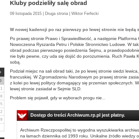
Kluby podzieliły salę obrad
09 listopada 2015 | Druga strona | Wiktor Ferfecki
W nowej kadencji po raz pierwszy po lewej stronie nie będą s
Po prawej stronie Prawo i Sprawiedliwość, a następnie Platforma 
Nowoczesna Ryszarda Petru i Polskie Stronnictwo Ludowe. W taki
obrad podczas pierwszego posiedzenia Sejmu, a prawdopodobnie 
nie było pewne, czy uda się dojść do porozumienia. Ruch Pawła K
sobą.
Podział miejsc na sali obrad taki, że po lewej stronie siedzi lewica
francuskiej. W Zgromadzeniu Narodowym po prawej stronie zasiad
D
z kolei po lewej politycy domagający się przemian społecznych. 
1
lewej stronie zasiadał w Sejmie SLD.
8
Problem się pojawił, gdy w wyborach progu nie...
15
22
Dostęp do treści Archiwum.rp.pl jest płatny.
29
Archiwum Rzeczpospolitej to wygodna wyszukiwarka archiw
na łamach dziennika od 1993 roku. Unikalne źródło wiedzy o