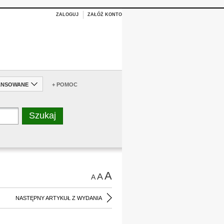
ZALOGUJ
ZAŁÓŻ KONTO
ANSOWANE
+ POMOC
A
A
A
NASTĘPNY ARTYKUŁ Z WYDANIA