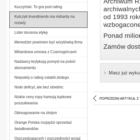
Archiwum Rz
Kuczyński: To gra pod rating
archiwalnyc
od 1993 roku
Kulczyk Investments ma miliardy na
rozwój
wzbogacone
Lider docenia etykę
Ponad milio
Menedżer powinien być wizytówką firmy
Zamów dostę
Miliardowa umowa z Czarnogórcami
Nadawcy krytykują pomysł na pobór
abonamentu
Masz już wyku
Niepokój o rating osłabił złotego
Niski deficyt, ale bez obietnic
Niskie ceny ropy hamują łupkowe
POPRZEDNI ARTYKUŁ Z
poszukiwania
Odreagowanie na złotym
Orange Polska rozpędzi sprzedaż
światłowodów
Oszczędzających i oszczędności wciąż