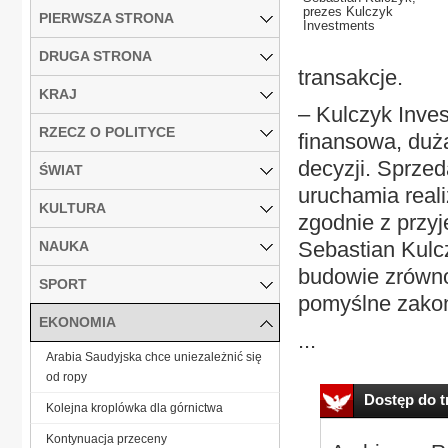
prezes Kulczyk
PIERWSZA STRONA
Investments
DRUGA STRONA
transakcje.
KRAJ
– Kulczyk Inve
RZECZ O POLITYCE
finansowa, duż
decyzji. Sprzed
ŚWIAT
uruchamia reali
KULTURA
zgodnie z przy
Sebastian Kulc
NAUKA
budowie zrówno
SPORT
pomyślne zakoń
EKONOMIA
...
Arabia Saudyjska chce uniezależnić się
od ropy
Dostęp do tr
Kolejna kroplówka dla górnictwa
Kontynuacja przeceny