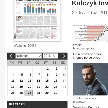
Kulczyk In
27 kwietnia 20
źródło:
Wydanie:
10431
Rzeczpospolita
Od autostrady przez
kwiecień
2016
«
»
chemię po surowce
PN
WT
ŚR
CZ
PT
SB
ND
1
2
3
4
5
6
7
8
9
10
11
12
13
14
15
16
17
18
19
20
21
22
23
24
25
26
27
28
29
30
źródło: materiały
prasowe
SPIS TREŚCI
Sebastian Kulczyk,