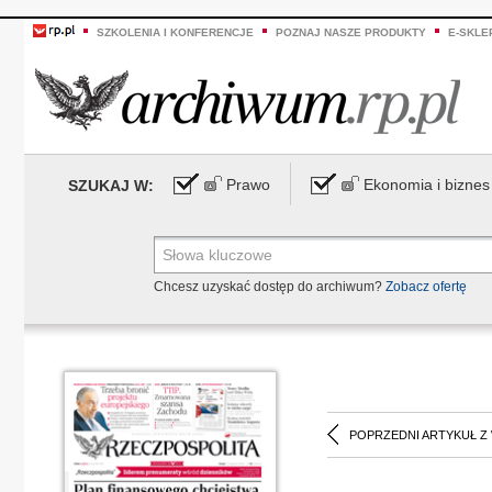
SZKOLENIA I KONFERENCJE
POZNAJ NASZE PRODUKTY
E-SKLE
Prawo
Ekonomia i biznes
SZUKAJ W:
Chcesz uzyskać dostęp do archiwum?
Zobacz ofertę
POPRZEDNI ARTYKUŁ Z