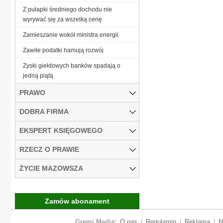
Z pułapki średniego dochodu nie
wyrywać się za wszelką cenę
Zamieszanie wokół ministra energii
Zawiłe podatki hamują rozwój
Zyski giełdowych banków spadają o
jedną piątą
PRAWO
DOBRA FIRMA
EKSPERT KSIĘGOWEGO
RZECZ O PRAWIE
ŻYCIE MAZOWSZA
Zamów abonament
Gremi Media:
O nas
|
Regulamin
|
Reklama
|
N