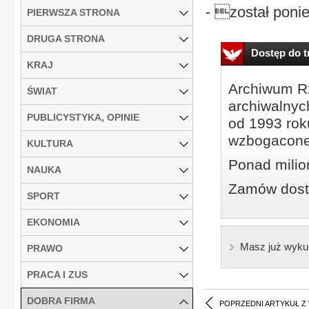
- został ponie
PIERWSZA STRONA
DRUGA STRONA
Dostęp do tr
KRAJ
Archiwum Rz
ŚWIAT
archiwalnyc
PUBLICYSTYKA, OPINIE
od 1993 roku
wzbogacone
KULTURA
Ponad milio
NAUKA
Zamów dostę
SPORT
EKONOMIA
Masz już wyku
PRAWO
PRACA I ZUS
DOBRA FIRMA
POPRZEDNI ARTYKUŁ Z