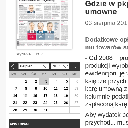
Gdzie w pkp
umowne
03 sierpnia 20
Dodatkowe opł
mu towarów są
Wydanie:
10817
- Od 2008 r. p
produkcji wyro
sierpień
2017
«
»
ewidencjonuję
PN
WT
ŚR
CZ
PT
SB
ND
księdze przych
1
2
3
4
5
6
karę umowną z 
7
8
9
10
11
12
13
kolumnie podat
14
15
16
17
18
19
20
zapłaconą karę
21
22
23
24
25
26
27
28
29
30
31
Aby wydatek po
przychodu, mus
SPIS TREŚCI