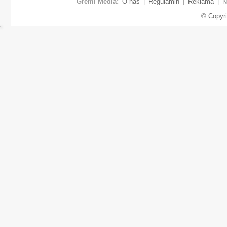
Gremi Media:
O nas
|
Regulamin
|
Reklama
|
N
© Copyr