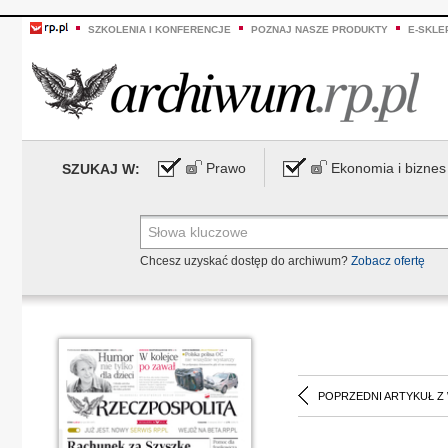
SZKOLENIA I KONFERENCJE
POZNAJ NASZE PRODUKTY
E-SKLE
Prawo
Ekonomia i biznes
SZUKAJ W:
Chcesz uzyskać dostęp do archiwum?
Zobacz ofertę
POPRZEDNI ARTYKUŁ Z