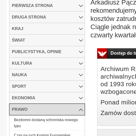
Arkadiusz Pącz
PIERWSZA STRONA
rekomendujemy,
DRUGA STRONA
kosztów zatrudn
Ciągle jednak 
KRAJ
czwarty kwartał 
ŚWIAT
PUBLICYSTYKA, OPINIE
Dostęp do tr
KULTURA
Archiwum Rz
NAUKA
archiwalnyc
od 1993 roku
SPORT
wzbogacone
EKONOMIA
Ponad milio
PRAWO
Zamów dostę
Bezdomni dostaną schroniska nowego
typu
Czas na ruch Komisji Europejskiej