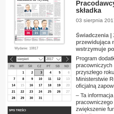
Pracodawcy
składka
03 sierpnia 20
Świadczenia |
przewidująca 
wstrzymuje po
Wydanie:
10817
Program dodat
sierpień
2017
«
»
pracowniczych 
PN
WT
ŚR
CZ
PT
SB
ND
przyszłego roku
1
2
3
4
5
6
Ministerstwie R
7
8
9
10
11
12
13
oficjalną zapowi
14
15
16
17
18
19
20
21
22
23
24
25
26
27
– Ta informacja
28
29
30
31
pracowniczego
zwiększenie fu
SPIS TREŚCI