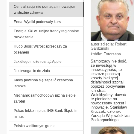
Centralizacja nie pomaga innowacjom
w służbie zdrowia
Enea: Wyniki poderwały kurs
Energia XXI w.: unijne trendy regionalne
rozwiązania
autor zdjęcia: Robert
Hugo Boss: Wzrost sprzedaży za
Gardziński
oceanem
źródło: Fotorzepa
Samorządy nie dość,
Jak długo może rosnąć Apple
że inwestują w
innowacyjność, to
Jak trwoga, to do złota
jeszcze ponoszą
koszty bieżącej
Kiedy powinna się zapalić czerwona
działalności szpitali
lampka
poprzez pokrywanie
ich strat.
Wolelibyśmy, dawać
Mechanik samochodowy już na siebie
te pieniądze na
zarobił
nowoczesny sprzęt i
innowacje. Stanisław
Pekao lekko in plus, ING Bank Śląski in
Kruczek, członek
Zarządu Województwa
minus
Podkarpackiego
Polska w elitarnym gronie