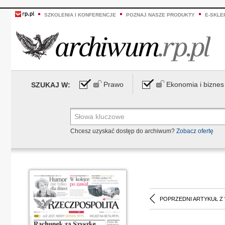
SZKOLENIA I KONFERENCJE
POZNAJ NASZE PRODUKTY
E-SKLE
Prawo
Ekonomia i biznes
SZUKAJ W:
Chcesz uzyskać dostęp do archiwum?
Zobacz ofertę
POPRZEDNI ARTYKUŁ Z