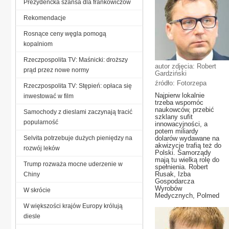
Prezydencka szansa dla frankowiczów
Rekomendacje
Rosnące ceny węgla pomogą
kopalniom
Rzeczpospolita TV: Maśnicki: droższy
autor zdjęcia: Robert
prąd przez nowe normy
Gardziński
źródło: Fotorzepa
Rzeczpospolita TV: Stępień: opłaca się
Najpierw lokalnie
inwestować w film
trzeba wspomóc
naukowców, przebić
Samochody z dieslami zaczynają tracić
szklany sufit
popularność
innowacyjności, a
potem miliardy
Selvita potrzebuje dużych pieniędzy na
dolarów wydawane na
akwizycje trafią też do
rozwój leków
Polski. Samorządy
mają tu wielką rolę do
Trump rozważa mocne uderzenie w
spełnienia. Robert
Rusak, Izba
Chiny
Gospodarcza
Wyrobów
W skrócie
Medycznych, Polmed
W większości krajów Europy królują
diesle