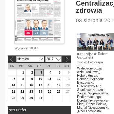
Centraliza
zdrowia
03 sierpnia 20
Wydanie:
10817
autor zdjęcia: Robert
Gardziński
sierpień
2017
«
»
źródło: Fotorzepa
PN
WT
ŚR
CZ
PT
SB
ND
W debacie udział
wzięli (od lewej)
1
2
3
4
5
6
Robert Rusak,
7
8
9
10
11
12
13
Polmed, Grzegorz
Byszewski,
14
15
16
17
18
19
20
Pracodawcy RP,
Stanisław Kruczek,
21
22
23
24
25
26
27
Zarząd Województwa
Podkarpackiego,
28
29
30
31
Dorota Hryniewiecka-
Firlej, Pfizer Polska,
Michał Niewiadomski,
SPIS TREŚCI
„Rzeczpospolita".