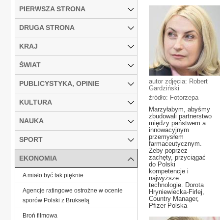
PIERWSZA STRONA
DRUGA STRONA
KRAJ
ŚWIAT
autor zdjęcia: Robert
PUBLICYSTYKA, OPINIE
Gardziński
źródło: Fotorzepa
KULTURA
Marzyłabym, abyśmy
zbudowali partnerstwo
NAUKA
między państwem a
innowacyjnym
przemysłem
SPORT
farmaceutycznym.
Żeby poprzez
zachęty, przyciągać
EKONOMIA
do Polski
kompetencje i
A miało być tak pięknie
najwyższe
technologie. Dorota
Agencje ratingowe ostrożne w ocenie
Hryniewiecka-Firlej,
Country Manager,
sporów Polski z Brukselą
Pfizer Polska
Broń filmowa