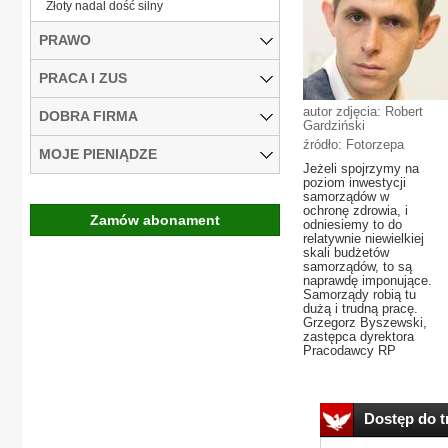
Złoty nadal dość silny
PRAWO
PRACA I ZUS
autor zdjęcia: Robert
DOBRA FIRMA
Gardziński
źródło: Fotorzepa
MOJE PIENIĄDZE
Jeżeli spojrzymy na
poziom inwestycji
samorządów w
ochronę zdrowia, i
Zamów abonament
odniesiemy to do
relatywnie niewielkiej
skali budżetów
samorządów, to są
naprawdę imponujące.
Samorządy robią tu
dużą i trudną pracę.
Grzegorz Byszewski,
zastępca dyrektora
Pracodawcy RP
Dostęp do tr