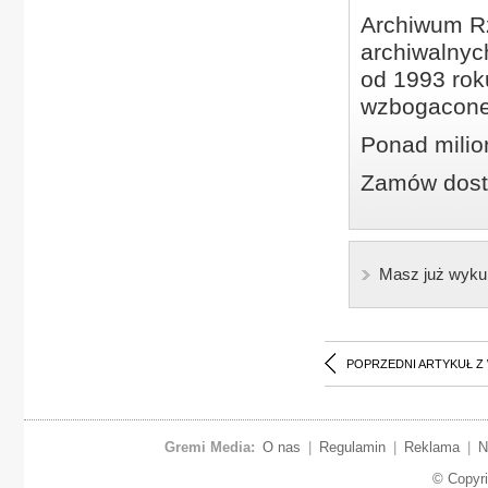
Archiwum Rz
archiwalnyc
od 1993 roku
wzbogacone
Ponad milio
Zamów dostę
Masz już wyku
POPRZEDNI ARTYKUŁ Z
Gremi Media:
O nas
|
Regulamin
|
Reklama
|
N
© Copyr