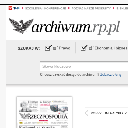
SZKOLENIA I KONFERENCJE
POZNAJ NASZE PRODUKTY
E-SKLE
Prawo
Ekonomia i biznes
SZUKAJ W:
Chcesz uzyskać dostęp do archiwum?
Zobacz ofertę
POPRZEDNI ARTYKUŁ Z