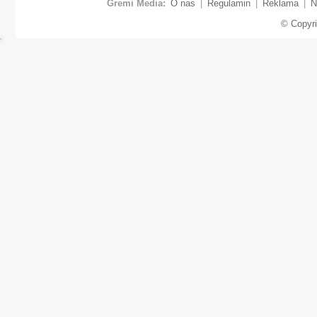
Gremi Media:
O nas
|
Regulamin
|
Reklama
|
N
© Copyr