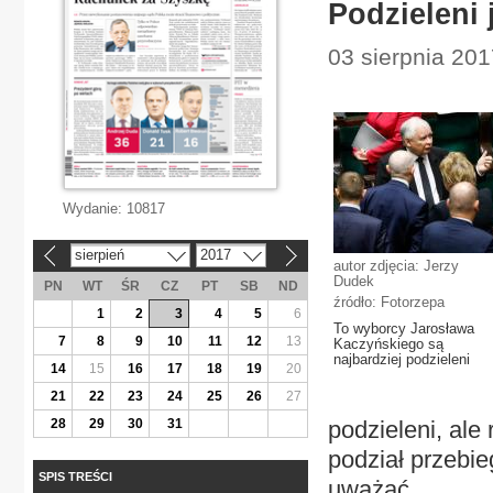
Podzieleni
03 sierpnia 201
Wydanie:
10817
sierpień
2017
«
»
autor zdjęcia: Jerzy
Dudek
PN
WT
ŚR
CZ
PT
SB
ND
źródło: Fotorzepa
1
2
3
4
5
6
To wyborcy Jarosława
7
8
9
10
11
12
13
Kaczyńskiego są
najbardziej podzieleni
14
15
16
17
18
19
20
21
22
23
24
25
26
27
28
29
30
31
podzieleni, ale
podział przebie
SPIS TREŚCI
uważać.