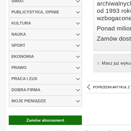
ŚWIAT
archiwalnyc
od 1993 roku
PUBLICYSTYKA, OPINIE
wzbogacone
KULTURA
Ponad milio
NAUKA
Zamów dostę
SPORT
EKONOMIA
Masz już wyku
PRAWO
PRACA I ZUS
POPRZEDNI ARTYKUŁ Z
DOBRA FIRMA
MOJE PIENIĄDZE
Zamów abonament