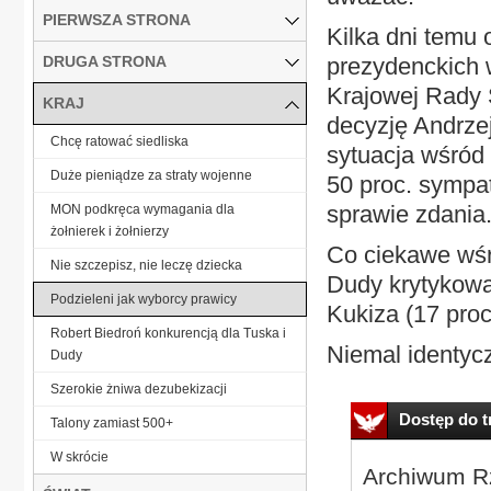
PIERWSZA STRONA
Kilka dni temu
DRUGA STRONA
prezydenckich 
Krajowej Rady 
KRAJ
decyzję Andrze
Chcę ratować siedliska
sytuacja wśród
Duże pieniądze za straty wojenne
50 proc. sympat
sprawie zdania
MON podkręca wymagania dla
żołnierek i żołnierzy
Co ciekawe wśró
Nie szczepisz, nie leczę dziecka
Dudy krytykowa
Podzieleni jak wyborcy prawicy
Kukiza (17 proc
Robert Biedroń konkurencją dla Tuska i
Niemal identycz
Dudy
Szerokie żniwa dezubekizacji
Dostęp do tr
Talony zamiast 500+
W skrócie
Archiwum Rz