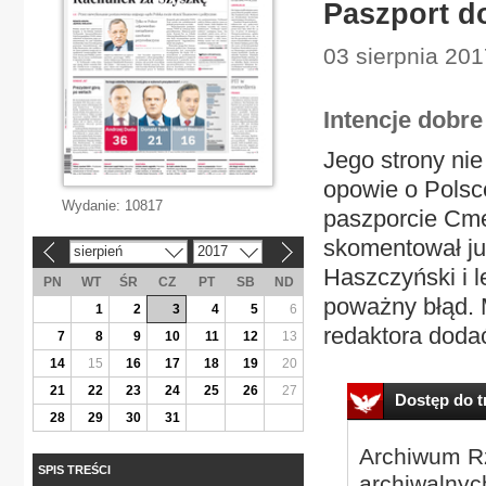
Paszport d
03 sierpnia 201
Intencje dobre
Jego strony nie
opowie o Polsc
Wydanie:
10817
paszporcie Cme
skomentował ju
sierpień
2017
«
»
Haszczyński i l
PN
WT
ŚR
CZ
PT
SB
ND
poważny błąd. 
1
2
3
4
5
6
redaktora dodać
7
8
9
10
11
12
13
14
15
16
17
18
19
20
21
22
23
24
25
26
27
Dostęp do tr
28
29
30
31
Archiwum Rz
SPIS TREŚCI
archiwalnyc