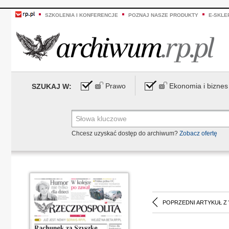
SZKOLENIA I KONFERENCJE
POZNAJ NASZE PRODUKTY
E-SKLE
Prawo
Ekonomia i biznes
SZUKAJ W:
Chcesz uzyskać dostęp do archiwum?
Zobacz ofertę
POPRZEDNI ARTYKUŁ Z