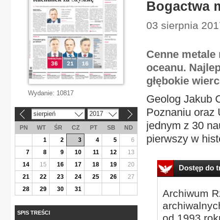
Bogactwa m
03 sierpnia 201
Cenne metale 
oceanu. Najle
głębokie wierc
Wydanie:
10817
Geolog Jakub C
Poznaniu oraz 
sierpień
2017
«
»
jednym z 30 na
PN
WT
ŚR
CZ
PT
SB
ND
pierwszy w histo
1
2
3
4
5
6
7
8
9
10
11
12
13
14
15
16
17
18
19
20
Dostęp do tr
21
22
23
24
25
26
27
28
29
30
31
Archiwum Rz
archiwalnyc
SPIS TREŚCI
od 1993 roku