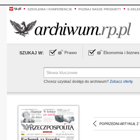
SZKOLENIA I KONFERENCJE
POZNAJ NASZE PRODUKTY
E-SKLE
Prawo
Ekonomia i biznes
SZUKAJ W:
Chcesz uzyskać dostęp do archiwum?
Zobacz ofertę
POPRZEDNI ARTYKUŁ Z