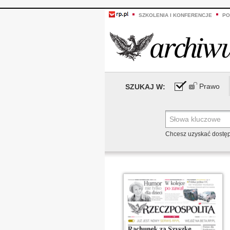
SZKOLENIA I KONFERENCJE
PO
Prawo
SZUKAJ W:
Chcesz uzyskać dostę