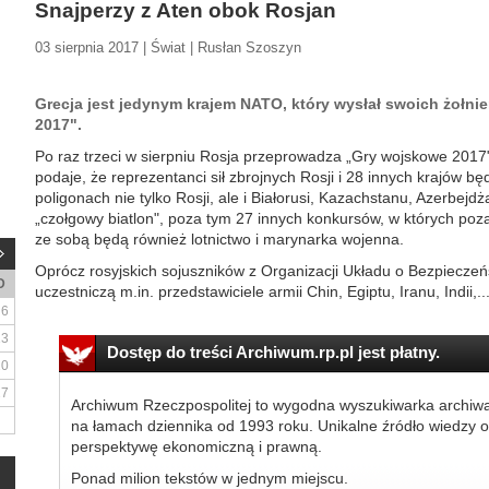
Snajperzy z Aten obok Rosjan
03 sierpnia 2017 | Świat | Rusłan Szoszyn
Grecja jest jedynym krajem NATO, który wysłał swoich żołni
2017".
Po raz trzeci w sierpniu Rosja przeprowadza „Gry wojskowe 2017
podaje, że reprezentanci sił zbrojnych Rosji i 28 innych krajów b
poligonach nie tylko Rosji, ale i Białorusi, Kazachstanu, Azerbejdż
„czołgowy biatlon", poza tym 27 innych konkursów, w których po
ze sobą będą również lotnictwo i marynarka wojenna.
Oprócz rosyjskich sojuszników z Organizacji Układu o Bezpiecz
D
uczestniczą m.in. przedstawiciele armii Chin, Egiptu, Iranu, Indii,..
6
13
Dostęp do treści Archiwum.rp.pl jest płatny.
20
27
Archiwum Rzeczpospolitej to wygodna wyszukiwarka archiw
na łamach dziennika od 1993 roku. Unikalne źródło wiedzy o
perspektywę ekonomiczną i prawną.
Ponad milion tekstów w jednym miejscu.