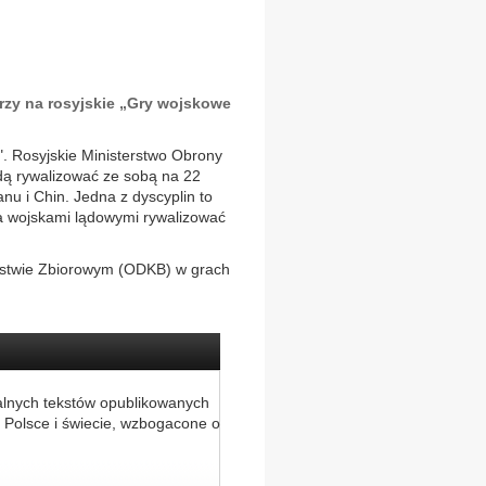
erzy na rosyjskie „Gry wojskowe
". Rosyjskie Ministerstwo Obrony
ędą rywalizować ze sobą na 22
anu i Chin. Jedna z dyscyplin to
za wojskami lądowymi rywalizować
eństwie Zbiorowym (ODKB) w grach
.
alnych tekstów opublikowanych
 Polsce i świecie, wzbogacone o