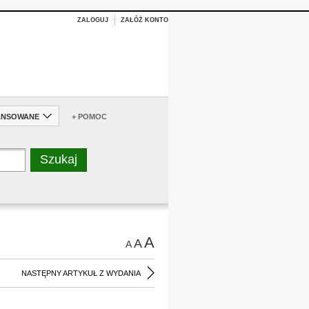
ZALOGUJ
ZAŁÓŻ KONTO
ANSOWANE
+ POMOC
A
A
A
NASTĘPNY ARTYKUŁ Z WYDANIA