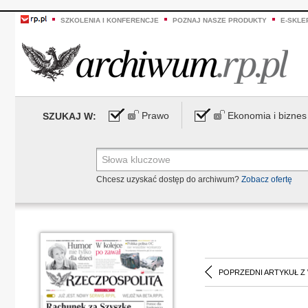
SZKOLENIA I KONFERENCJE
POZNAJ NASZE PRODUKTY
E-SKLE
Prawo
Ekonomia i biznes
SZUKAJ W:
Chcesz uzyskać dostęp do archiwum?
Zobacz ofertę
POPRZEDNI ARTYKUŁ Z