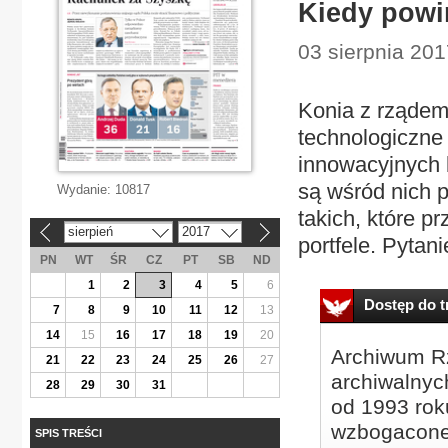
Kiedy powi
03 sierpnia 20
Konia z rządem 
technologiczne 
innowacyjnych 
są wśród nich pe
Wydanie:
10817
takich, które p
sierpień
2017
«
»
portfele. Pytanie
PN
WT
ŚR
CZ
PT
SB
ND
1
2
3
4
5
6
Dostęp do tr
7
8
9
10
11
12
13
14
15
16
17
18
19
20
Archiwum Rz
21
22
23
24
25
26
27
archiwalnyc
28
29
30
31
od 1993 roku
wzbogacone
SPIS TREŚCI