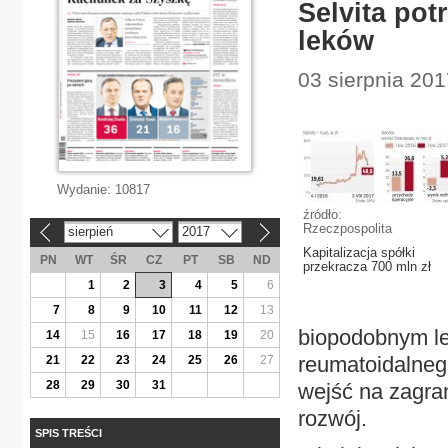
Selvita pot
leków
03 sierpnia 20
Wydanie:
10817
źródło:
Rzeczpospolita
sierpień
2017
«
»
Kapitalizacja spółki
PN
WT
ŚR
CZ
PT
SB
ND
przekracza 700 mln zł
1
2
3
4
5
6
7
8
9
10
11
12
13
biopodobnym l
14
15
16
17
18
19
20
reumatoidalneg
21
22
23
24
25
26
27
28
29
30
31
wejść na zagran
rozwój.
SPIS TREŚCI