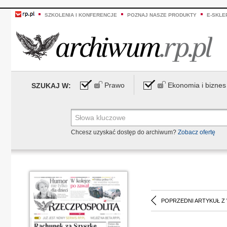
SZKOLENIA I KONFERENCJE
POZNAJ NASZE PRODUKTY
E-SKLE
Prawo
Ekonomia i biznes
SZUKAJ W:
Chcesz uzyskać dostęp do archiwum?
Zobacz ofertę
POPRZEDNI ARTYKUŁ Z