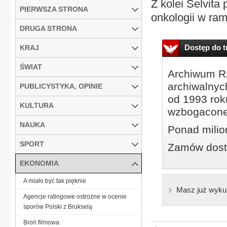
Z kolei Selvita
PIERWSZA STRONA
onkologii w ram
DRUGA STRONA
Dostęp do tr
KRAJ
ŚWIAT
Archiwum Rz
archiwalnyc
PUBLICYSTYKA, OPINIE
od 1993 roku
KULTURA
wzbogacone
NAUKA
Ponad milio
SPORT
Zamów dostę
EKONOMIA
A miało być tak pięknie
Masz już wyku
Agencje ratingowe ostrożne w ocenie
sporów Polski z Brukselą
Broń filmowa