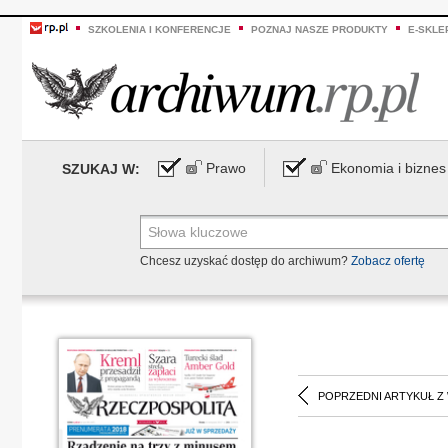
SZKOLENIA I KONFERENCJE
POZNAJ NASZE PRODUKTY
E-SKLE
Prawo
Ekonomia i biznes
SZUKAJ W:
Chcesz uzyskać dostęp do archiwum?
Zobacz ofertę
POPRZEDNI ARTYKUŁ Z