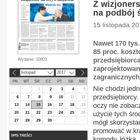
Z wizjoner
na podbój 
15 listopada 20
Nawet 170 tys
85 proc. koszt
przedsiębiorca
Wydanie:
10903
zaprojektowan
listopad
2017
«
»
zagranicznych
PN
WT
ŚR
CZ
PT
SB
ND
Nie chodzi jedn
1
2
3
4
5
przedsiębiorcy. 
6
7
8
9
10
11
12
oczy nie zobacz
13
14
15
16
17
18
19
użycie tych śro
20
21
22
23
24
25
26
27
28
29
30
mógł skorzystać
promować w kraj
SPIS TREŚCI
komody, łóżka,