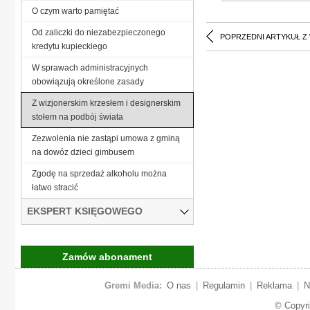
O czym warto pamiętać
Od zaliczki do niezabezpieczonego
POPRZEDNI ARTYKUŁ Z
kredytu kupieckiego
W sprawach administracyjnych
obowiązują określone zasady
Z wizjonerskim krzesłem i designerskim
stołem na podbój świata
Zezwolenia nie zastąpi umowa z gminą
na dowóz dzieci gimbusem
Zgodę na sprzedaż alkoholu można
łatwo stracić
EKSPERT KSIĘGOWEGO
Zamów abonament
Gremi Media:
O nas
|
Regulamin
|
Reklama
|
N
© Copyr