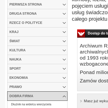
PIERWSZA STRONA
pojęciem usługi
usług świadczo
DRUGA STRONA
całego projektu
RZECZ O POLITYCE
KRAJ
Dostęp do tr
ŚWIAT
Archiwum Rz
KULTURA
archiwalnyc
od 1993 roku
NAUKA
wzbogacone
SPORT
Ponad milio
EKONOMIA
Zamów dostę
PRAWO
DOBRA FIRMA
Masz już wyku
Dłużnik na widelcu wierzyciela