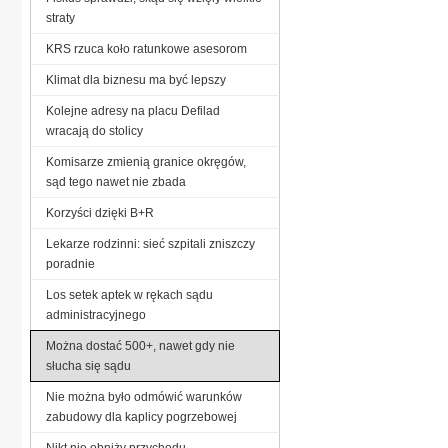
straty
KRS rzuca koło ratunkowe asesorom
Klimat dla biznesu ma być lepszy
Kolejne adresy na placu Defilad
wracają do stolicy
Komisarze zmienią granice okręgów,
sąd tego nawet nie zbada
Korzyści dzięki B+R
Lekarze rodzinni: sieć szpitali zniszczy
poradnie
Los setek aptek w rękach sądu
administracyjnego
Można dostać 500+, nawet gdy nie
słucha się sądu
Nie można było odmówić warunków
zabudowy dla kaplicy pogrzebowej
Nikt nie obniży przychodu