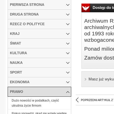
PIERWSZA STRONA
Dostęp do tr
DRUGA STRONA
Archiwum Rz
RZECZ O POLITYCE
archiwalnyc
od 1993 roku
KRAJ
wzbogacone
ŚWIAT
Ponad milio
KULTURA
Zamów dostę
NAUKA
SPORT
Masz już wyku
EKONOMIA
PRAWO
POPRZEDNI ARTYKUŁ Z
Dużo nowości w podatkach, część
utrudnia życie firmom
Fiskus sprawdzi, skąd się wzięły wielkie