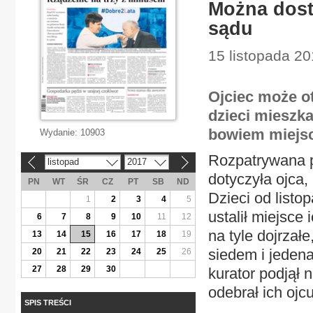
Można dost
sądu
15 listopada 20
Ojciec może o
dzieci mieszka
bowiem miejsc
Wydanie:
10903
Rozpatrywana p
listopad
2017
«
»
dotyczyła ojca,
PN
WT
ŚR
CZ
PT
SB
ND
Dzieci od listo
1
2
3
4
5
ustalił miejsce
6
7
8
9
10
11
12
na tyle dojrzał
13
14
15
16
17
18
19
siedem i jedena
20
21
22
23
24
25
26
27
28
29
30
kurator podjął 
odebrał ich ojc
SPIS TREŚCI