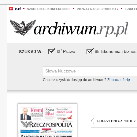
SZKOLENIA I KONFERENCJE
POZNAJ NASZE PRODUKTY
E-SKLE
Prawo
Ekonomia i biznes
SZUKAJ W:
Chcesz uzyskać dostęp do archiwum?
Zobacz ofertę
POPRZEDNI ARTYKUŁ Z