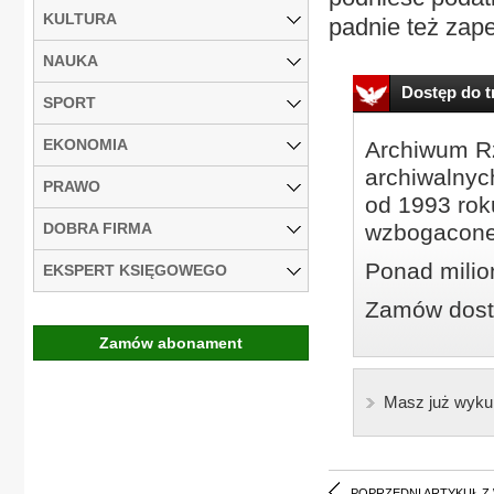
KULTURA
padnie też zape
NAUKA
Dostęp do tr
SPORT
EKONOMIA
Archiwum Rz
archiwalnyc
PRAWO
od 1993 roku
DOBRA FIRMA
wzbogacone
Ponad milio
EKSPERT KSIĘGOWEGO
Zamów dostę
Zamów abonament
Masz już wyku
POPRZEDNI ARTYKUŁ Z