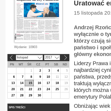
Uratować e
15 listopada 20
Andrzej Rzońc
wyłącznie o ty
którzy czują s
państwo i społ
Wydanie:
10903
główny ekono
listopad
2017
«
»
Liderzy Prawa i
PN
WT
ŚR
CZ
PT
SB
ND
najbardziej cyn
1
2
3
4
5
państwa, przed
6
7
8
9
10
11
12
traktują wyłączn
13
14
15
16
17
18
19
których można 
20
21
22
23
24
25
26
27
28
29
30
emerytury Pola
Obniżając wiek
SPIS TREŚCI