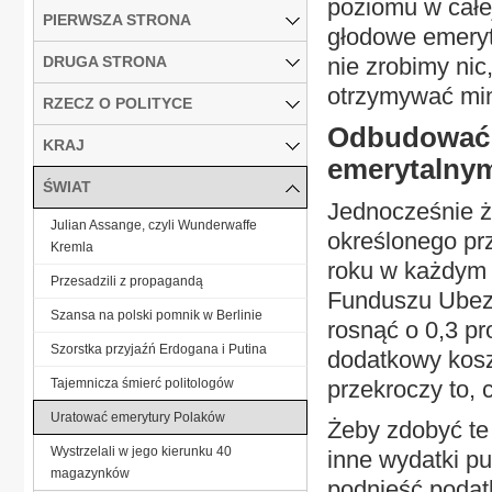
poziomu w całej
PIERWSZA STRONA
głodowe emerytu
DRUGA STRONA
nie zrobimy nic
otrzymywać min
RZECZ O POLITYCE
Odbudować f
KRAJ
emerytalny
ŚWIAT
Jednocześnie ż
Julian Assange, czyli Wunderwaffe
określonego pr
Kremla
roku w każdym 
Przesadzili z propagandą
Funduszu Ubez
Szansa na polski pomnik w Berlinie
rosnąć o 0,3 pr
Szorstka przyjaźń Erdogana i Putina
dodatkowy koszt
Tajemnicza śmierć politologów
przekroczy to, 
Uratować emerytury Polaków
Żeby zdobyć te
Wystrzelali w jego kierunku 40
inne wydatki pu
magazynków
podnieść podatk