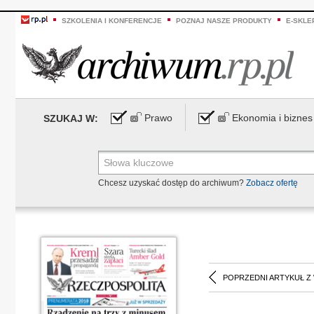
SZKOLENIA I KONFERENCJE
POZNAJ NASZE PRODUKTY
E-SKLE
Prawo
Ekonomia i biznes
SZUKAJ W:
Chcesz uzyskać dostęp do archiwum?
Zobacz ofertę
POPRZEDNI ARTYKUŁ Z