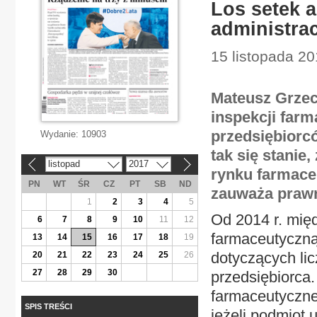
Los setek 
administra
15 listopada 2
Mateusz Grzech
inspekcji farm
przedsiębiorc
Wydanie:
10903
tak się stanie
listopad
2017
«
»
rynku farmace
PN
WT
ŚR
CZ
PT
SB
ND
zauważa prawn
1
2
3
4
5
Od 2014 r. międ
6
7
8
9
10
11
12
farmaceutyczną 
13
14
15
16
17
18
19
dotyczących li
20
21
22
23
24
25
26
27
28
29
30
przedsiębiorca. 
farmaceutyczne
SPIS TREŚCI
jeżeli podmiot 