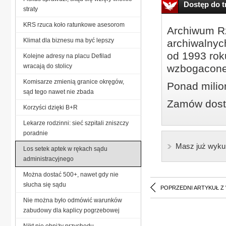
Dostęp do tr
straty
KRS rzuca koło ratunkowe asesorom
Archiwum Rz
Klimat dla biznesu ma być lepszy
archiwalnyc
od 1993 roku
Kolejne adresy na placu Defilad
wracają do stolicy
wzbogacone
Komisarze zmienią granice okręgów,
Ponad milio
sąd tego nawet nie zbada
Zamów dostę
Korzyści dzięki B+R
Lekarze rodzinni: sieć szpitali zniszczy
poradnie
Masz już wyku
Los setek aptek w rękach sądu
administracyjnego
Można dostać 500+, nawet gdy nie
słucha się sądu
POPRZEDNI ARTYKUŁ Z
Nie można było odmówić warunków
zabudowy dla kaplicy pogrzebowej
Nikt nie obniży przychodu