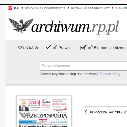
SZKOLENIA I KONFERENCJE
POZNAJ NASZE PRODUKTY
E-SKLE
Prawo
Ekonomia i biznes
SZUKAJ W:
Chcesz uzyskać dostęp do archiwum?
Zobacz ofertę
POPRZEDNI ARTYKUŁ Z