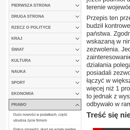
PIERWSZA STRONA
terenie wojewód
DRUGA STRONA
Przepis ten prz
budził kontrowe
RZECZ O POLITYCE
państwa. Zgodni
KRAJ
wskazaną w nim
zezwolenia. Je
ŚWIAT
zainteresowani
KULTURA
działania poleg
NAUKA
posiadali zezwo
łączyć w więks
SPORT
więcej niż 1 pr
EKONOMIA
to jednak z wy
odbywało w ram
PRAWO
Treść się nie
Dużo nowości w podatkach, część
utrudnia życie firmom
Fiskus sprawdzi, skąd się wzięły wielkie