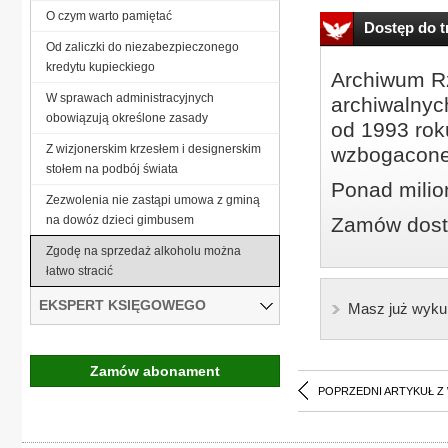
O czym warto pamiętać
Dostęp do tr
Od zaliczki do niezabezpieczonego
kredytu kupieckiego
Archiwum Rz
W sprawach administracyjnych
archiwalnyc
obowiązują określone zasady
od 1993 roku
Z wizjonerskim krzesłem i designerskim
wzbogacone
stołem na podbój świata
Ponad milio
Zezwolenia nie zastąpi umowa z gminą
na dowóz dzieci gimbusem
Zamów dostę
Zgodę na sprzedaż alkoholu można
łatwo stracić
EKSPERT KSIĘGOWEGO
Masz już wyku
Zamów abonament
POPRZEDNI ARTYKUŁ Z