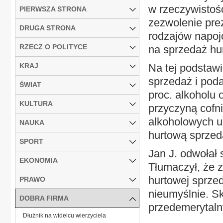
w rzeczywistośc
PIERWSZA STRONA
zezwolenie pre
DRUGA STRONA
rodzajów napoj
RZECZ O POLITYCE
na sprzedaż hu
KRAJ
Na tej podstawi
sprzedaż i pod
ŚWIAT
proc. alkoholu 
KULTURA
przyczyną cofn
alkoholowych u 
NAUKA
hurtową sprzed
SPORT
Jan J. odwoła
EKONOMIA
Tłumaczył, że z
hurtowej sprzed
PRAWO
nieumyślnie. Sk
DOBRA FIRMA
przedemerytalny
Dłużnik na widelcu wierzyciela