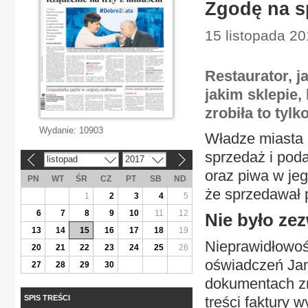
Zgodę na s
15 listopada 2
Restaurator, j
jakim sklepie,
zrobiła to tyl
Wydanie:
10903
Władze miasta 
sprzedaż i poda
listopad
2017
«
»
oraz piwa w je
PN
WT
ŚR
CZ
PT
SB
ND
że sprzedawał 
1
2
3
4
5
6
7
8
9
10
11
12
Nie było zez
13
14
15
16
17
18
19
Nieprawidłowoś
20
21
22
23
24
25
26
oświadczeń Jan
27
28
29
30
dokumentach zna
SPIS TREŚCI
treści faktury 