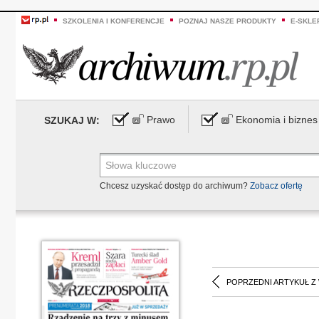
SZKOLENIA I KONFERENCJE
POZNAJ NASZE PRODUKTY
E-SKLE
Prawo
Ekonomia i biznes
SZUKAJ W:
Chcesz uzyskać dostęp do archiwum?
Zobacz ofertę
POPRZEDNI ARTYKUŁ Z