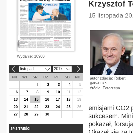
Krzysztof T
15 listopada 20
Wydanie:
10903
listopad
2017
«
»
PN
WT
ŚR
CZ
PT
SB
ND
autor zdjęcia: Robert
gardziński
1
2
3
4
5
źródło: Fotorzepa
6
7
8
9
10
11
12
13
14
15
16
17
18
19
emisjami CO2 p
20
21
22
23
24
25
26
27
28
29
30
sukcesem. Minis
pokazał, forsuj
SPIS TREŚCI
Okazał się za 