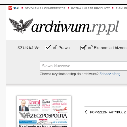
SZKOLENIA I KONFERENCJE
POZNAJ NASZE PRODUKTY
E-SKLE
Prawo
Ekonomia i biznes
SZUKAJ W:
Chcesz uzyskać dostęp do archiwum?
Zobacz ofertę
POPRZEDNI ARTYKUŁ Z