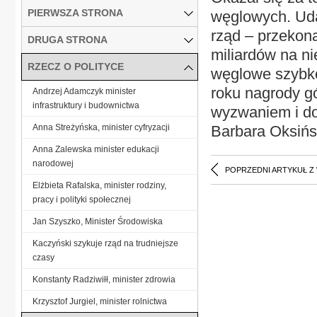
PIERWSZA STRONA
węglowych. Udał
rząd – przekon
DRUGA STRONA
miliardów na ni
RZECZ O POLITYCE
węglowe szybko
roku nagrody g
Andrzej Adamczyk minister
infrastruktury i budownictwa
wyzwaniem i do
Anna Streżyńska, minister cyfryzacji
Barbara Oksiń
Anna Zalewska minister edukacji
narodowej
POPRZEDNI ARTYKUŁ Z
Elżbieta Rafalska, minister rodziny,
pracy i polityki społecznej
Jan Szyszko, Minister Środowiska
Kaczyński szykuje rząd na trudniejsze
czasy
Konstanty Radziwiłł, minister zdrowia
Krzysztof Jurgiel, minister rolnictwa