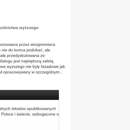
zkolnictwa wyższego
ponowana przez wicepremiera
 nie do końca podobać, ale
tała przedyskutowana ze
ialogu jest największą zaletą
ctwa wyższego nie były fasadowe jak
był opracowywany w szczególnym...
alnych tekstów opublikowanych
 Polsce i świecie, wzbogacone o