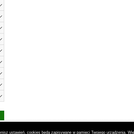
as
|
Regulamin
|
Reklama
|
Napisz do nas
|
Kontakt
|
Pliki cookies
|
Dek
mienisz ustawień, cookies będą zapisywane w pamięci Twojego urządzenia.
Wię