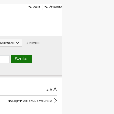
ZALOGUJ
ZAŁÓŻ KONTO
ANSOWANE
+ POMOC
A
A
A
NASTĘPNY ARTYKUŁ Z WYDANIA