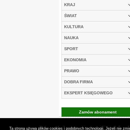
KRAJ
ŚWIAT
KULTURA
NAUKA
SPORT
EKONOMIA
PRAWO
DOBRA FIRMA
EKSPERT KSIĘGOWEGO
Zamów abonament
Gremi Media:
O n
Ta strona używa plików cookies i podobnych technologii. Jeżeli nie z