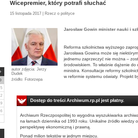
Wicepremier, który potrafi słuchać
15 listopada 2017 | Rzecz o polityce
Jarosław Gowin minister nauki i s
Reforma szkolnictwa wyższego zapro
Jarosława Gowina może się niektórym
jednemu zaprzeczyć nie można – zos
środowiskiem. To właśnie dążenie do d
autor zdjęcia: Jerzy
ministra. Konsultacje reformy szkolni
Dudek
w reformie systemu oświaty. Projekt 
źródło: Fotorzepa
D
5
12
Dostęp do treści Archiwum.rp.pl jest płatny.
19
26
Archiwum Rzeczpospolitej to wygodna wyszukiwarka archiw
na łamach dziennika od 1993 roku. Unikalne źródło wiedzy o
perspektywę ekonomiczną i prawną.
Ponad milion tekstów w jednym miejscu.