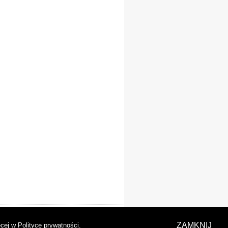
laracja dostępności
ZAMKNIJ
cej w Polityce prywatności
.