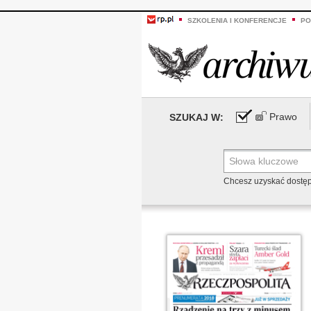
SZKOLENIA I KONFERENCJE
PO
Prawo
SZUKAJ W:
Chcesz uzyskać dostę