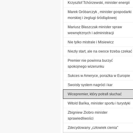
Krzysztof Tchórzewski, minister energii
Marek Gróbarczyk , minister gospodarki
morskiej i żeglugi śródlądowej
Mariusz Błaszczak minister spraw
wewnętrznych i administracji
Nie tylko mistrale i Misiewicz
Niezły start, ale na owoce trzeba czekać
Premier nie powinna burzyć
spokojnego wizerunku
Sukces w Ameryce, porażka w Europie
Swoisty system nagród i kar
Wicepremier, który potrafi słuchać
Witold Bańka, minister sportu i turystyki
Zbigniew Ziobro minister
sprawiedliwości
Zdecydowany „człowiek cienia”