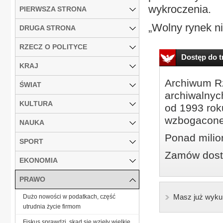
wykroczenia.
PIERWSZA STRONA
„Wolny rynek ni
DRUGA STRONA
RZECZ O POLITYCE
Dostęp do tr
KRAJ
Archiwum Rz
ŚWIAT
archiwalnyc
KULTURA
od 1993 roku
wzbogacone
NAUKA
Ponad milio
SPORT
Zamów dostę
EKONOMIA
PRAWO
Masz już wyku
Dużo nowości w podatkach, część
utrudnia życie firmom
Fiskus sprawdzi, skąd się wzięły wielkie