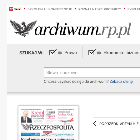
SZKOLENIA I KONFERENCJE
POZNAJ NASZE PRODUKTY
E-SKLE
Prawo
Ekonomia i biznes
SZUKAJ W:
Chcesz uzyskać dostęp do archiwum?
Zobacz ofertę
POPRZEDNI ARTYKUŁ Z