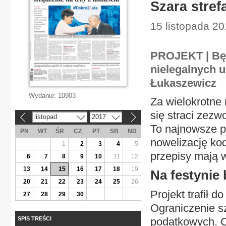
Szara stref
15 listopada 20
PROJEKT | Będ
nielegalnych u
Łukaszewicz
Wydanie:
10903
Za wielokrotne
się straci zezw
listopad
2017
«
»
To najnowsze p
PN
WT
ŚR
CZ
PT
SB
ND
nowelizację ko
1
2
3
4
5
przepisy mają 
6
7
8
9
10
11
12
13
14
15
16
17
18
19
Na festynie 
20
21
22
23
24
25
26
Projekt trafił 
27
28
29
30
Ograniczenie sz
SPIS TREŚCI
podatkowych. Ch