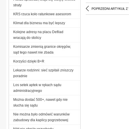
straty
POPRZEDNI ARTYKUŁ Z
KRS rzuca koło ratunkowe asesorom
Klimat dla biznesu ma być lepszy
Kolejne adresy na placu Defilad
wracają do stolicy
Komisarze zmienią granice okręgów,
sąd tego nawet nie zbada
Korzyści dzięki B+R
Lekarze rodzinni: sieć szpitali zniszczy
poradnie
Los setek aptek w rękach sądu
administracyjnego
Można dostać 500+, nawet gdy nie
słucha się sądu
Nie można było odmówić warunków
zabudowy dla kaplicy pogrzebowej
Nikt nie obniży przychodu