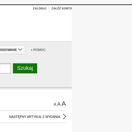
ZALOGUJ
ZAŁÓŻ KONTO
ANSOWANE
+ POMOC
A
A
A
NASTĘPNY ARTYKUŁ Z WYDANIA