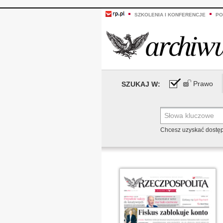
SZKOLENIA I KONFERENCJE
PO
Prawo
SZUKAJ W:
Chcesz uzyskać dostę