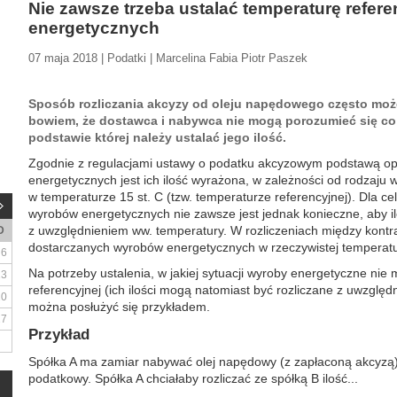
Nie zawsze trzeba ustalać temperaturę refe
energetycznych
07 maja 2018 | Podatki | Marcelina Fabia Piotr Paszek
Sposób rozliczania akcyzy od oleju napędowego często może
bowiem, że dostawca i nabywca nie mogą porozumieć się co
podstawie której należy ustalać jego ilość.
Zgodnie z regulacjami ustawy o podatku akcyzowym podstawą o
energetycznych jest ich ilość wyrażona, w zależności od rodzaju
w temperaturze 15 st. C (tzw. temperaturze referencyjnej). Dla cel
wyrobów energetycznych nie zawsze jest jednak konieczne, aby il
z uwzględnieniem ww. temperatury. W rozliczeniach między kontra
D
dostarczanych wyrobów energetycznych w rzeczywistej temperatu
6
Na potrzeby ustalenia, w jakiej sytuacji wyroby energetyczne nie
13
referencyjnej (ich ilości mogą natomiast być rozliczane z uwzględ
20
można posłużyć się przykładem.
27
Przykład
Spółka A ma zamiar nabywać olej napędowy (z zapłaconą akcyzą)
podatkowy. Spółka A chciałaby rozliczać ze spółką B ilość...