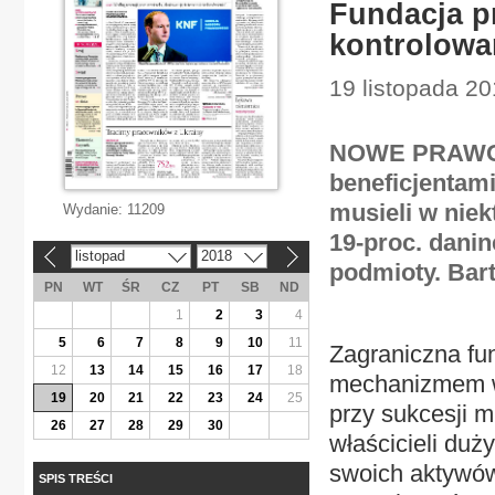
Fundacja p
kontrolowa
19 listopada 20
NOWE PRAWO |
beneficjentami
musieli w nie
Wydanie:
11209
19-proc. dani
listopad
2018
«
»
podmioty. Bar
PN
WT
ŚR
CZ
PT
SB
ND
1
2
3
4
5
6
7
8
9
10
11
Zagraniczna fu
12
13
14
15
16
17
18
mechanizmem w
19
20
21
22
23
24
25
przy sukcesji m
26
27
28
29
30
właścicieli du
swoich aktywów
SPIS TREŚCI