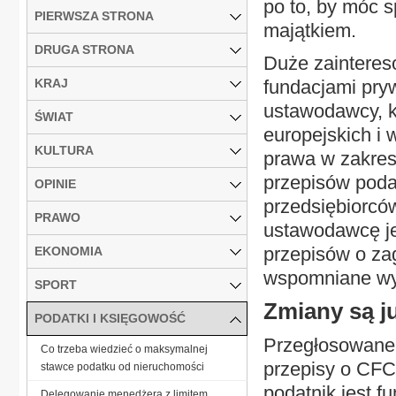
po to, by móc 
PIERWSZA STRONA
majątkiem.
DRUGA STRONA
Duże zainteres
KRAJ
fundacjami pry
ustawodawcy, kt
ŚWIAT
europejskich i 
KULTURA
prawa w zakresi
przepisów poda
OPINIE
przedsiębiorc
PRAWO
ustawodawcę je
przepisów o za
EKONOMIA
wspomniane wyż
SPORT
Zmiany są j
PODATKI I KSIĘGOWOŚĆ
Przegłosowane 
Co trzeba wiedzieć o maksymalnej
przepisy o CFC 
stawce podatku od nieruchomości
podatnik jest f
Delegowanie menedżera z limitem