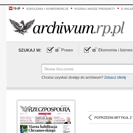
SZKOLENIA I KONFERENCJE
POZNAJ NASZE PRODUKTY
E-SKLE
Prawo
Ekonomia i biznes
SZUKAJ W:
Chcesz uzyskać dostęp do archiwum?
Zobacz ofertę
POPRZEDNI ARTYKUŁ Z