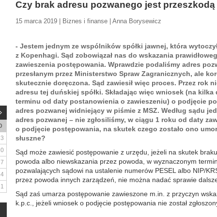
Czy brak adresu pozwanego jest przeszkodą
15 marca 2019 | Biznes i finanse | Anna Borysewicz
- Jestem jednym ze wspólników spółki jawnej, która wytocz
z Kopenhagi. Sąd zobowiązał nas do wskazania prawidłowe
zawieszenia postępowania. Wprawdzie podaliśmy adres pozw
przesłanym przez Ministerstwo Spraw Zagranicznych, ale kor
skutecznie doręczona. Sąd zawiesił więc proces. Przez rok n
adresu tej duńskiej spółki. Składając więc wniosek (na kilk
terminu od daty postanowienia o zawieszeniu) o podjęcie p
adres pozwanej widniejący w piśmie z MSZ. Według sądu jed
adres pozwanej – nie zgłosiliśmy, w ciągu 1 roku od daty z
D
o podjęcie postępowania, na skutek czego zostało ono umor
słuszne?
3
10
Sąd może zawiesić postępowanie z urzędu, jeżeli na skutek brak
powoda albo niewskazania przez powoda, w wyznaczonym termin
17
pozwalających sądowi na ustalenie numerów PESEL albo NIP/KR
24
przez powoda innych zarządzeń, nie można nadać sprawie dalszego
31
Sąd zaś umarza postępowanie zawieszone m.in. z przyczyn wskaza
k.p.c., jeżeli wniosek o podjęcie postępowania nie został zgłoszony