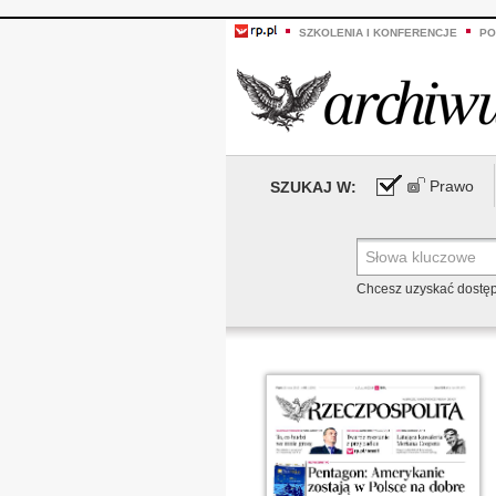
SZKOLENIA I KONFERENCJE
PO
Prawo
SZUKAJ W:
Chcesz uzyskać dostę