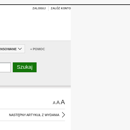
ZALOGUJ
ZAŁÓŻ KONTO
ANSOWANE
+ POMOC
A
A
A
NASTĘPNY ARTYKUŁ Z WYDANIA