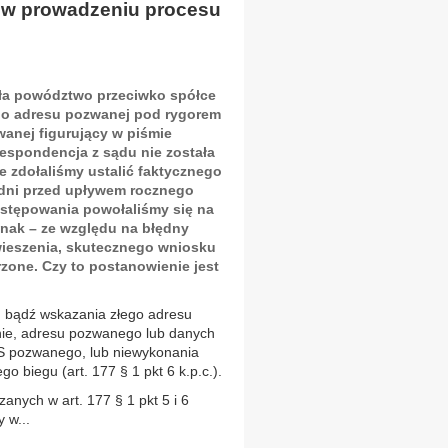
 w prowadzeniu procesu
yła powództwo przeciwko spółce
go adresu pozwanej pod rygorem
anej figurujący w piśmie
espondencja z sądu nie została
ie zdołaliśmy ustalić faktycznego
a dni przed upływem rocznego
ostępowania powołaliśmy się na
nak – ze względu na błędny
awieszenia, skutecznego wniosku
zone. Czy to postanowienie jest
u bądź wskazania złego adresu
ie, adresu pozwanego lub danych
S pozwanego, lub niewykonania
 biegu (art. 177 § 1 pkt 6 k.p.c.).
nych w art. 177 § 1 pkt 5 i 6
 w...