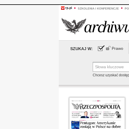
SZKOLENIA I KONFERENCJE
PO
Prawo
SZUKAJ W:
Chcesz uzyskać dostę