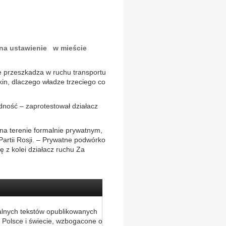
 na ustawienie w mieście
e przeszkadza w ruchu transportu
kin, dlaczego władze trzeciego co
ność – zaprotestował działacz
na terenie formalnie prywatnym,
Partii Rosji. – Prywatne podwórko
 z kolei działacz ruchu Za
alnych tekstów opublikowanych
 Polsce i świecie, wzbogacone o