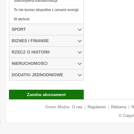
Sukcesywna transformacja
To nie koniec kłopotów z cenami energii
W skrócie
SPORT
BIZNES I FINANSE
RZECZ O HISTORII
NIERUCHOMOŚCI
DODATKI JEDNODNIOWE
Zamów abonament
Gremi Media:
O nas
|
Regulamin
|
Reklama
|
N
© Copyr