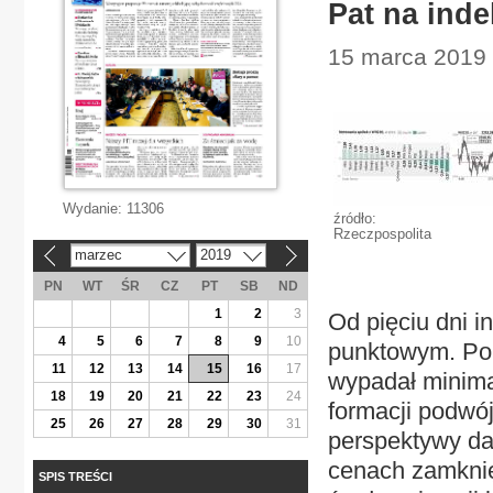
Pat na inde
15 marca 2019 
Wydanie:
11306
źródło:
Rzeczpospolita
marzec
2019
«
»
PN
WT
ŚR
CZ
PT
SB
ND
1
2
3
Od pięciu dni 
4
5
6
7
8
9
10
punktowym. Po d
11
12
13
14
15
16
17
wypadał minima
18
19
20
21
22
23
24
formacji podwó
25
26
27
28
29
30
31
perspektywy da
cenach zamknię
SPIS TREŚCI