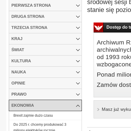
środowej sesji 
PIERWSZA STRONA
stanie się pozi
DRUGA STRONA
Dostęp do tr
TRZECIA STRONA
KRAJ
Archiwum Rz
archiwalnyc
ŚWIAT
od 1993 roku
KULTURA
wzbogacone
NAUKA
Ponad milio
OPINIE
Zamów dostę
PRAWO
EKONOMIA
Masz już wyku
Brexit zajmie dużo czasu
Do 2025 r. chcemy produkować 3
miliony elektryków rocznie