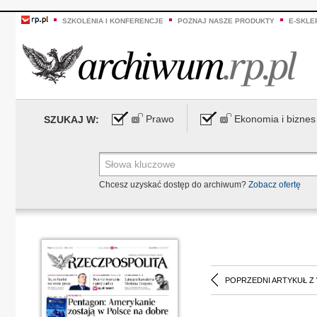
SZKOLENIA I KONFERENCJE
POZNAJ NASZE PRODUKTY
E-SKLE
Prawo
Ekonomia i biznes
SZUKAJ W:
Chcesz uzyskać dostęp do archiwum?
Zobacz ofertę
POPRZEDNI ARTYKUŁ Z