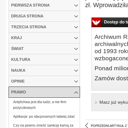
zł. Wprowadziła
PIERWSZA STRONA
DRUGA STRONA
Dostęp do tr
TRZECIA STRONA
Archiwum Rz
KRAJ
archiwalnyc
ŚWIAT
od 1993 roku
wzbogacone
KULTURA
Ponad milio
NAUKA
Zamów dostę
OPINIE
PRAWO
Masz już wyku
Antylichwa jest dla ludzi, a nie firm
pożyczkowych
Aplikacje: po stacjonarnych łatwiej zdać
Czy na pewno znieść sankcję karną za
POPRZEDNI ARTYKUŁ Z