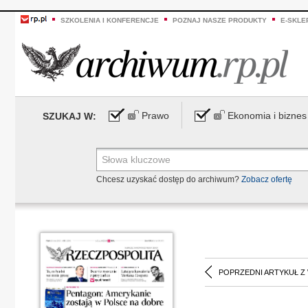
SZKOLENIA I KONFERENCJE
POZNAJ NASZE PRODUKTY
E-SKLE
Prawo
Ekonomia i biznes
SZUKAJ W:
Chcesz uzyskać dostęp do archiwum?
Zobacz ofertę
POPRZEDNI ARTYKUŁ Z