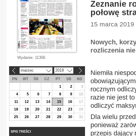
Zeznanie ro
połowę stra
15 marca 2019 
Nowych, korzy
rozliczenia n
Wydanie:
11306
marzec
2019
Niemiła niespod
«
»
PN
WT
ŚR
CZ
PT
SB
ND
obowiązującymi
1
2
3
rocznym odliczy
4
5
6
7
8
9
10
razie nie jest 
11
12
13
14
15
16
17
odliczyć maksym
18
19
20
21
22
23
24
Dla wielu prze
25
26
27
28
29
30
31
ponieważ zarówn
przepis dający 
SPIS TREŚCI