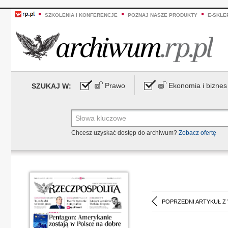
SZKOLENIA I KONFERENCJE
POZNAJ NASZE PRODUKTY
E-SKLE
Prawo
Ekonomia i biznes
SZUKAJ W:
Chcesz uzyskać dostęp do archiwum?
Zobacz ofertę
POPRZEDNI ARTYKUŁ Z