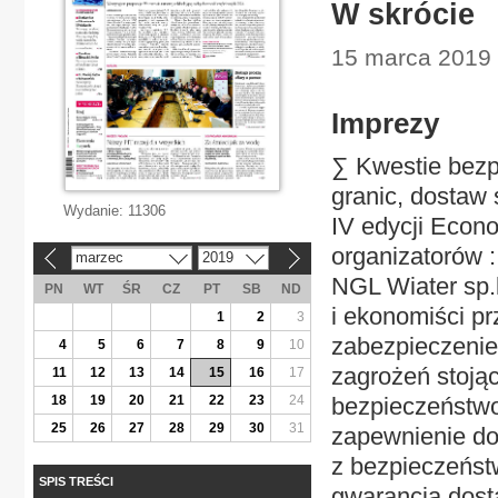
W skrócie
15 marca 2019 
Imprezy
∑ Kwestie bezp
granic, dostaw
Wydanie:
11306
IV edycji Econ
organizatorów 
marzec
2019
«
»
NGL Wiater sp.k
PN
WT
ŚR
CZ
PT
SB
ND
i ekonomiści p
1
2
3
zabezpieczenie
4
5
6
7
8
9
10
zagrożeń stoją
11
12
13
14
15
16
17
18
19
20
21
22
23
24
bezpieczeństwo
25
26
27
28
29
30
31
zapewnienie do
z bezpieczeństw
SPIS TREŚCI
gwarancją dost