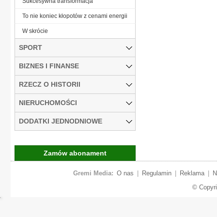
Sukcesywna transformacja
To nie koniec kłopotów z cenami energii
W skrócie
SPORT
BIZNES I FINANSE
RZECZ O HISTORII
NIERUCHOMOŚCI
DODATKI JEDNODNIOWE
Zamów abonament
Gremi Media:
O nas
|
Regulamin
|
Reklama
|
N
© Copyr