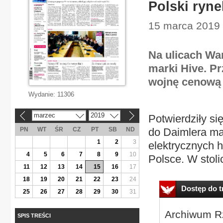
Polski ryn
15 marca 2019 
Na ulicach War
marki Hive. P
wojnę cenową 
Wydanie:
11306
marzec
2019
Potwierdziły si
«
»
PN
WT
ŚR
CZ
PT
SB
ND
do Daimlera ma
1
2
3
elektrycznych h
4
5
6
7
8
9
10
Polsce. W stoli
11
12
13
14
15
16
17
18
19
20
21
22
23
24
Dostęp do tr
25
26
27
28
29
30
31
Archiwum Rz
SPIS TREŚCI