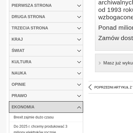
archiwalnyc
PIERWSZA STRONA
od 1993 roku
wzbogacone
DRUGA STRONA
Ponad milio
TRZECIA STRONA
Zamów dostę
KRAJ
ŚWIAT
KULTURA
Masz już wyku
NAUKA
OPINIE
POPRZEDNI ARTYKUŁ Z
PRAWO
EKONOMIA
Brexit zajmie dużo czasu
Do 2025 r. chcemy produkować 3
miliony elektryków rocznie