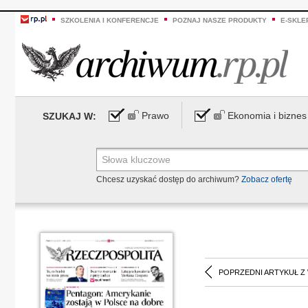
SZKOLENIA I KONFERENCJE
POZNAJ NASZE PRODUKTY
E-SKLE
Prawo
Ekonomia i biznes
SZUKAJ W:
Chcesz uzyskać dostęp do archiwum?
Zobacz ofertę
POPRZEDNI ARTYKUŁ Z