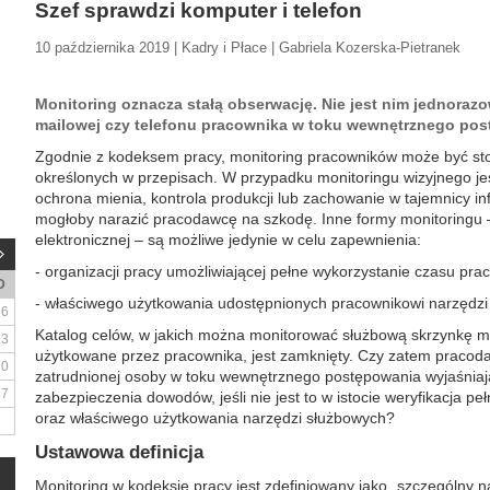
Szef sprawdzi komputer i telefon
10 października 2019 | Kadry i Płace | Gabriela Kozerska-Pietranek
Monitoring oznacza stałą obserwację. Nie jest nim jednoraz
mailowej czy telefonu pracownika w toku wewnętrznego pos
Zgodnie z kodeksem pracy, monitoring pracowników może być sto
określonych w przepisach. W przypadku monitoringu wizyjnego je
ochrona mienia, kontrola produkcji lub zachowanie w tajemnicy inf
mogłoby narazić pracodawcę na szkodę. Inne formy monitoringu 
elektronicznej – są możliwe jedynie w celu zapewnienia:
- organizacji pracy umożliwiającej pełne wykorzystanie czasu prac
D
- właściwego użytkowania udostępnionych pracownikowi narzędzi 
6
Katalog celów, w jakich można monitorować służbową skrzynkę m
13
użytkowane przez pracownika, jest zamknięty. Czy zatem praco
20
zatrudnionej osoby w toku wewnętrznego postępowania wyjaśniaj
27
zabezpieczenia dowodów, jeśli nie jest to w istocie weryfikacja p
oraz właściwego użytkowania narzędzi służbowych?
Ustawowa definicja
Monitoring w kodeksie pracy jest zdefiniowany jako „szczególny 