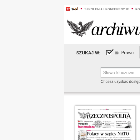
SZKOLENIA I KONFERENCJE
PO
Prawo
SZUKAJ W:
Chcesz uzyskać dostę