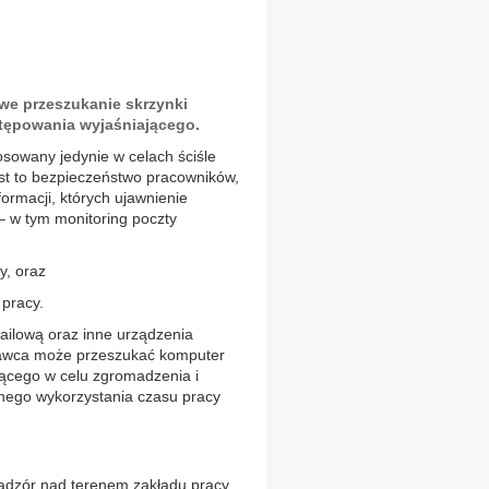
owe przeszukanie skrzynki
tępowania wyjaśniającego.
sowany jedynie w celach ściśle
st to bezpieczeństwo pracowników,
ormacji, których ujawnienie
– w tym monitoring poczty
y, oraz
pracy.
ailową oraz inne urządzenia
dawca może przeszukać komputer
ącego w celu zgromadzenia i
ełnego wykorzystania czasu pracy
nadzór nad terenem zakładu pracy