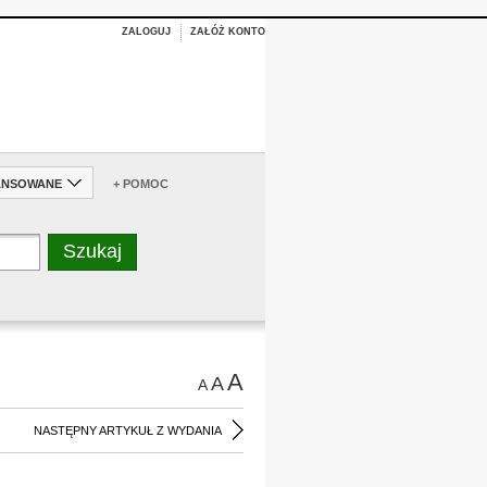
ZALOGUJ
ZAŁÓŻ KONTO
ANSOWANE
+ POMOC
A
A
A
NASTĘPNY ARTYKUŁ Z WYDANIA