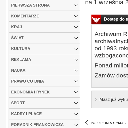
na 1 września 20
PIERWSZA STRONA
KOMENTARZE
Dostęp do tr
KRAJ
Archiwum Rz
ŚWIAT
archiwalnyc
od 1993 roku
KULTURA
wzbogacone
REKLAMA
Ponad milio
NAUKA
Zamów dostę
PRAWO CO DNIA
EKONOMIA I RYNEK
Masz już wyku
SPORT
KADRY I PŁACE
POPRZEDNI ARTYKUŁ Z
PORADNIK FRANKOWICZA