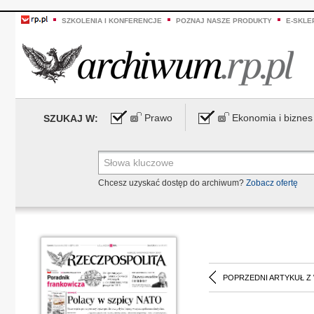
SZKOLENIA I KONFERENCJE
POZNAJ NASZE PRODUKTY
E-SKLE
Prawo
Ekonomia i biznes
SZUKAJ W:
Chcesz uzyskać dostęp do archiwum?
Zobacz ofertę
POPRZEDNI ARTYKUŁ Z