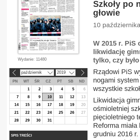
Szkoły po 
głowie
10 październik
W 2015 r. PiS
likwidację gi
tylko, czy było
Wydanie:
11480
Rządowi PiS wys
październik
2019
«
»
nogami system 
PN
WT
ŚR
CZ
PT
SB
ND
wszystkie szko
1
2
3
4
5
6
7
8
9
10
11
12
13
Likwidacja gimn
14
15
16
17
18
19
20
ośmioletniej sz
21
22
23
24
25
26
27
pięcioletniego
28
29
30
31
Reforma miała 
grudniu 2016 r
SPIS TREŚCI