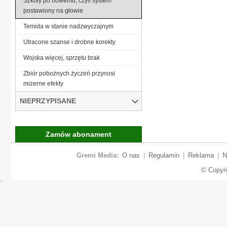
Szkoły po nowemu, czyli system
postawiony na głowie
Temida w stanie nadzwyczajnym
Utracone szanse i drobne korekty
Wojska więcej, sprzętu brak
Zbiór pobożnych życzeń przynosi
mizerne efekty
NIEPRZYPISANE
Zamów abonament
Gremi Media:
O nas
|
Regulamin
|
Reklama
|
N
© Copyr