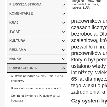
socjalne – mówi prof.
PIERWSZA STRONA
Gertruda Uścińska,
prezes ZUS.
KOMENTARZE
pracowników um
KRAJ
czasach liczny
ŚWIAT
bezrobocia. Dla
scaleniową, kt
KULTURA
pozwoliło m.in
REKLAMA
pracowników um
którym był per
NAUKA
ustalono wtedy n
PRAWO CO DNIA
lat niższy. Wi
Australia narodziła się przy urnie, nie na
65 lat dla mężc
polu bitwy
tego wieku o pi
Biznes lubi ciszę, zwłaszcza w sporach
zatrudnienia, a 
Centralna Ewidencja Pojazdów coraz
Czy system by
bogatsza