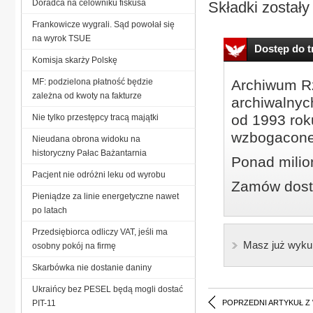
Doradca na celowniku fiskusa
Składki zostały
Frankowicze wygrali. Sąd powołał się
na wyrok TSUE
Dostęp do tr
Komisja skarży Polskę
MF: podzielona płatność będzie
Archiwum Rz
zależna od kwoty na fakturze
archiwalnyc
od 1993 roku
Nie tylko przestępcy tracą majątki
wzbogacone
Nieudana obrona widoku na
historyczny Pałac Bażantarnia
Ponad milio
Pacjent nie odróżni leku od wyrobu
Zamów dostę
Pieniądze za linie energetyczne nawet
po latach
Przedsiębiorca odliczy VAT, jeśli ma
Masz już wyku
osobny pokój na firmę
Skarbówka nie dostanie daniny
Ukraińcy bez PESEL będą mogli dostać
PIT-11
POPRZEDNI ARTYKUŁ Z