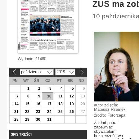
ZUS ma zob
10 październik
Wydanie:
11480
październik
2019
«
»
PN
WT
ŚR
CZ
PT
SB
ND
1
2
3
4
5
6
7
8
9
10
11
12
13
14
15
16
17
18
19
20
autor zdjęcia:
Mateusz Rzemek
21
22
23
24
25
26
27
źródło: Fotorzepa
28
29
30
31
Zakład potrafi
zapewniać
obywatelom
SPIS TREŚCI
bezpieczeństwo