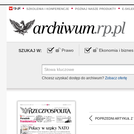
SZKOLENIA I KONFERENCJE
POZNAJ NASZE PRODUKTY
E-SKLE
Prawo
Ekonomia i biznes
SZUKAJ W:
Chcesz uzyskać dostęp do archiwum?
Zobacz ofertę
POPRZEDNI ARTYKUŁ Z