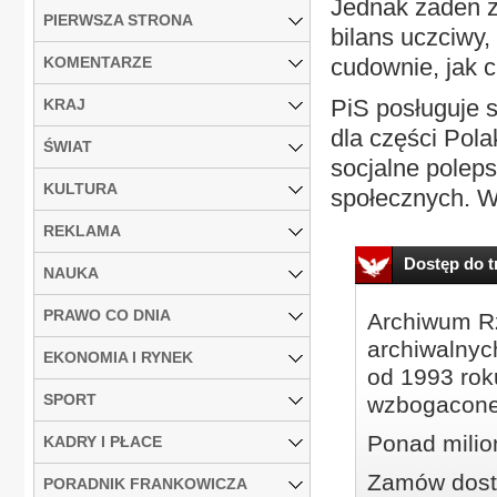
Jednak żaden z 
PIERWSZA STRONA
bilans uczciwy,
KOMENTARZE
cudownie, jak ch
PiS posługuje s
KRAJ
dla części Pola
ŚWIAT
socjalne poleps
KULTURA
społecznych. Wi
REKLAMA
Dostęp do tr
NAUKA
PRAWO CO DNIA
Archiwum Rz
archiwalnyc
EKONOMIA I RYNEK
od 1993 roku
SPORT
wzbogacone
Ponad milio
KADRY I PŁACE
Zamów dostę
PORADNIK FRANKOWICZA