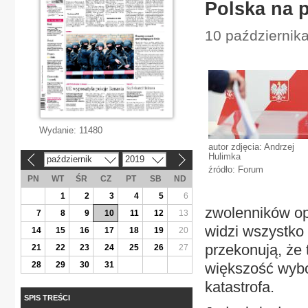
Polska na 
10 października
Wydanie:
11480
autor zdjęcia: Andrzej
Hulimka
październik
2019
«
»
źródło: Forum
PN
WT
ŚR
CZ
PT
SB
ND
1
2
3
4
5
6
zwolenników op
7
8
9
10
11
12
13
widzi wszystko
14
15
16
17
18
19
20
przekonują, że t
21
22
23
24
25
26
27
28
29
30
31
większość wybo
katastrofa.
SPIS TREŚCI