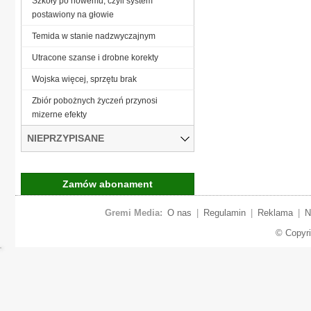
Szkoły po nowemu, czyli system
postawiony na głowie
Temida w stanie nadzwyczajnym
Utracone szanse i drobne korekty
Wojska więcej, sprzętu brak
Zbiór pobożnych życzeń przynosi
mizerne efekty
NIEPRZYPISANE
Zamów abonament
Gremi Media:
O nas
|
Regulamin
|
Reklama
|
N
© Copyr