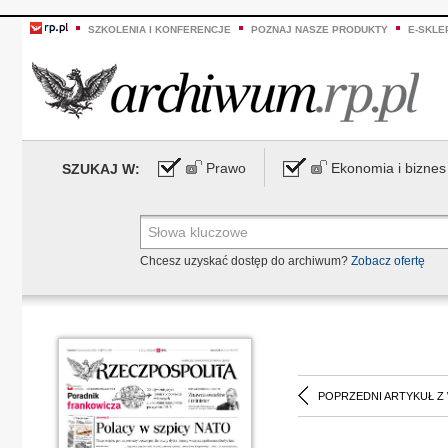
SZKOLENIA I KONFERENCJE
POZNAJ NASZE PRODUKTY
E-SKLE
Prawo
Ekonomia i biznes
SZUKAJ W:
Chcesz uzyskać dostęp do archiwum?
Zobacz ofertę
POPRZEDNI ARTYKUŁ Z