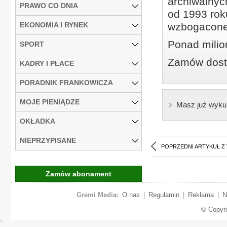
archiwalnyc
PRAWO CO DNIA
od 1993 roku
EKONOMIA I RYNEK
wzbogacone
Ponad milio
SPORT
Zamów dostę
KADRY I PŁACE
PORADNIK FRANKOWICZA
MOJE PIENIĄDZE
Masz już wyku
OKŁADKA
NIEPRZYPISANE
POPRZEDNI ARTYKUŁ Z
Zamów abonament
Gremi Media:
O nas
|
Regulamin
|
Reklama
|
N
© Copyr