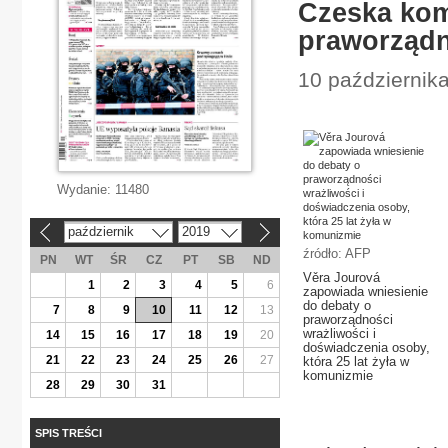
Czeska kom
praworządn
10 października
Wydanie:
11480
październik
2019
«
»
źródło: AFP
PN
WT
ŚR
CZ
PT
SB
ND
Věra Jourová
1
2
3
4
5
6
zapowiada wniesienie
do debaty o
7
8
9
10
11
12
13
praworządności
wrażliwości i
14
15
16
17
18
19
20
doświadczenia osoby,
21
22
23
24
25
26
27
która 25 lat żyła w
komunizmie
28
29
30
31
SPIS TREŚCI