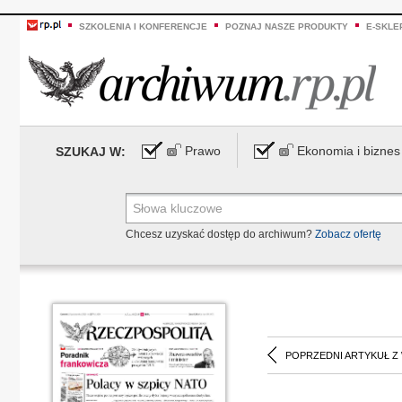
SZKOLENIA I KONFERENCJE
POZNAJ NASZE PRODUKTY
E-SKLE
Prawo
Ekonomia i biznes
SZUKAJ W:
Chcesz uzyskać dostęp do archiwum?
Zobacz ofertę
POPRZEDNI ARTYKUŁ Z