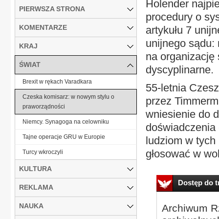
Holender najpi
PIERWSZA STRONA
procedury o sy
KOMENTARZE
artykułu 7 unij
unijnego sądu:
KRAJ
na organizację
ŚWIAT
dyscyplinarne.
Brexit w rękach Varadkara
55-letnia Czes
Czeska komisarz: w nowym stylu o
przez Timmerma
praworządności
wniesienie do d
Niemcy. Synagoga na celowniku
doświadczenia 
Tajne operacje GRU w Europie
ludziom w tych 
głosować w wol
Turcy wkroczyli
KULTURA
Dostęp do tr
REKLAMA
NAUKA
Archiwum Rz