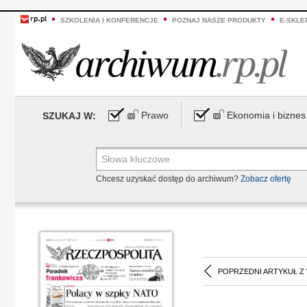
SZKOLENIA I KONFERENCJE
POZNAJ NASZE PRODUKTY
E-SKLE
Prawo
Ekonomia i biznes
SZUKAJ W:
Chcesz uzyskać dostęp do archiwum?
Zobacz ofertę
POPRZEDNI ARTYKUŁ Z