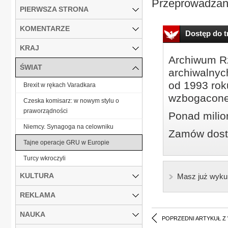
Przeprowadzane
PIERWSZA STRONA
KOMENTARZE
Dostęp do tr
KRAJ
Archiwum Rz
ŚWIAT
archiwalnyc
od 1993 roku
Brexit w rękach Varadkara
wzbogacone
Czeska komisarz: w nowym stylu o
praworządności
Ponad milio
Niemcy. Synagoga na celowniku
Zamów dostę
Tajne operacje GRU w Europie
Turcy wkroczyli
KULTURA
Masz już wyku
REKLAMA
NAUKA
POPRZEDNI ARTYKUŁ Z