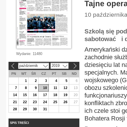
Tajne oper
10 października
Szkolą się pod
sabotować i d
Amerykański dz
Wydanie:
11480
zachodnie służ
dziesięciu lat 
październik
2019
«
»
specjalnych. M
PN
WT
ŚR
CZ
PT
SB
ND
wojskowego (GRU
1
2
3
4
5
6
obozu szkolen
7
8
9
10
11
12
13
funkcjonariuszy
14
15
16
17
18
19
20
konfliktach zbr
21
22
23
24
25
26
27
28
29
30
31
ich czele stoi
Bohatera Rosji
SPIS TREŚCI