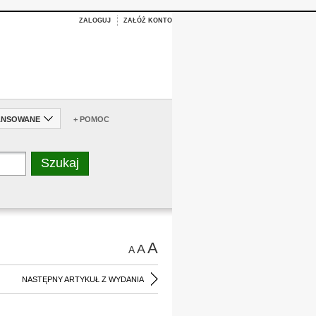
ZALOGUJ
ZAŁÓŻ KONTO
ANSOWANE
+ POMOC
A
A
A
NASTĘPNY ARTYKUŁ Z WYDANIA