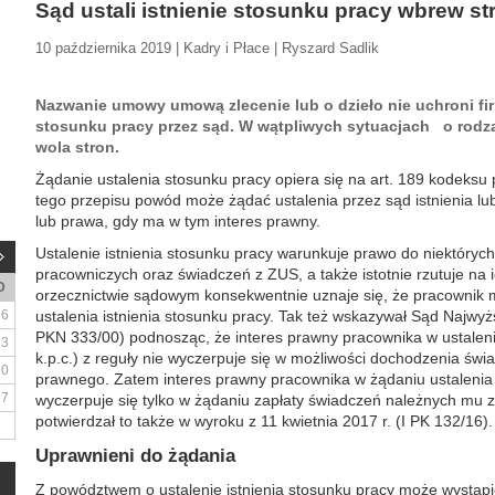
Sąd ustali istnienie stosunku pracy wbrew s
10 października 2019 | Kadry i Płace | Ryszard Sadlik
Nazwanie umowy umową zlecenie lub o dzieło nie uchroni fir
stosunku pracy przez sąd. W wątpliwych sytuacjach o rodz
wola stron.
Żądanie ustalenia stosunku pracy opiera się na art. 189 kodeks
tego przepisu powód może żądać ustalenia przez sąd istnienia lu
lub prawa, gdy ma w tym interes prawny.
Ustalenie istnienia stosunku pracy warunkuje prawo do niektórych
pracowniczych oraz świadczeń z ZUS, a także istotnie rzutuje na
D
orzecznictwie sądowym konsekwentnie uznaje się, że pracownik 
6
ustalenia istnienia stosunku pracy. Tak też wskazywał Sąd Najwyż
PKN 333/00) podnosząc, że interes prawny pracownika w ustaleniu
13
k.p.c.) z reguły nie wyczerpuje się w możliwości dochodzenia św
20
prawnego. Zatem interes prawny pracownika w żądaniu ustalenia i
27
wyczerpuje się tylko w żądaniu zapłaty świadczeń należnych mu 
potwierdzał to także w wyroku z 11 kwietnia 2017 r. (I PK 132/16).
Uprawnieni do żądania
Z powództwem o ustalenie istnienia stosunku pracy może wystąpi