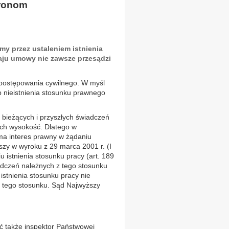
tronom
my przez ustaleniem istnienia
aju umowy nie zawsze przesądzi
u postępowania cywilnego. W myśl
b nieistnienia stosunku prawnego
 bieżących i przyszłych świadczeń
 ich wysokość. Dlatego w
ma interes prawny w żądaniu
szy w wyroku z 29 marca 2001 r. (I
 istnienia stosunku pracy (art. 189
iadczeń należnych z tego stosunku
stnienia stosunku pracy nie
z tego stosunku. Sąd Najwyższy
ć także inspektor Państwowej