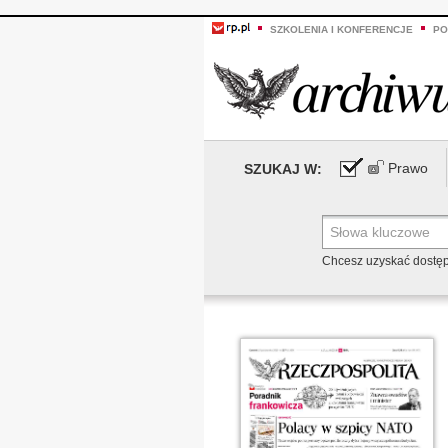
SZKOLENIA I KONFERENCJE
PO
Prawo
SZUKAJ W:
Chcesz uzyskać dostę