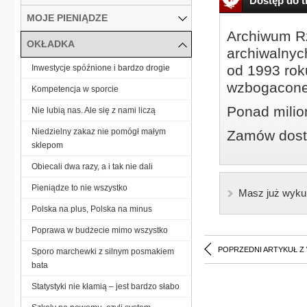
Dostęp do tr
MOJE PIENIĄDZE
Archiwum Rz
OKŁADKA
archiwalnyc
od 1993 roku
Inwestycje spóźnione i bardzo drogie
wzbogacone
Kompetencja w sporcie
Ponad milio
Nie lubią nas. Ale się z nami liczą
Niedzielny zakaz nie pomógł małym
Zamów dostę
sklepom
Obiecali dwa razy, a i tak nie dali
Pieniądze to nie wszystko
Masz już wyku
Polska na plus, Polska na minus
Poprawa w budżecie mimo wszystko
POPRZEDNI ARTYKUŁ Z
Sporo marchewki z silnym posmakiem
bata
Statystyki nie kłamią – jest bardzo słabo