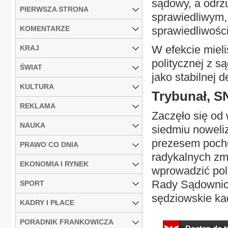
sądowy, a odrzu
PIERWSZA STRONA
sprawiedliwym, 
KOMENTARZE
sprawiedliwości
W efekcie mieli
KRAJ
politycznej z s
ŚWIAT
jako stabilnej d
KULTURA
Trybunał, S
REKLAMA
Zaczęło się od 
NAUKA
siedmiu noweli
prezesem pocho
PRAWO CO DNIA
radykalnych zm
EKONOMIA I RYNEK
wprowadzić poli
Rady Sądownict
SPORT
sędziowskie kad
KADRY I PŁACE
PORADNIK FRANKOWICZA