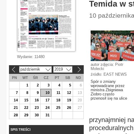
Temida w s
10 październik
Wydanie:
11480
autor zdjęcia: Piotr
Molecki
październik
2019
«
»
źródło: EAST NEWS
PN
WT
ŚR
CZ
PT
SB
ND
Spór o zmiany
1
2
3
4
5
6
wprowadzane przez
ministra Zbigniewa
7
8
9
10
11
12
13
Ziobro często
przenosił się na ulice
14
15
16
17
18
19
20
21
22
23
24
25
26
27
28
29
30
31
przynajmniej n
proceduralnych 
SPIS TREŚCI