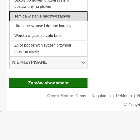
Szkoły po nowemu, czyli system
postawiony na głowie
Temida w stanie nadzwyczajnym
Utracone szanse i drobne korekty
Wojska więcej, sprzętu brak
Zbiór pobożnych życzeń przynosi
mizerne efekty
NIEPRZYPISANE
Zamów abonament
Gremi Media:
O nas
|
Regulamin
|
Reklama
|
N
© Copyr