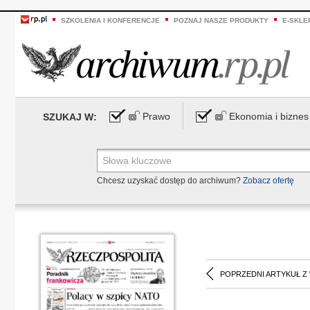
SZKOLENIA I KONFERENCJE
POZNAJ NASZE PRODUKTY
E-SKLE
Prawo
Ekonomia i biznes
SZUKAJ W:
Chcesz uzyskać dostęp do archiwum?
Zobacz ofertę
POPRZEDNI ARTYKUŁ Z