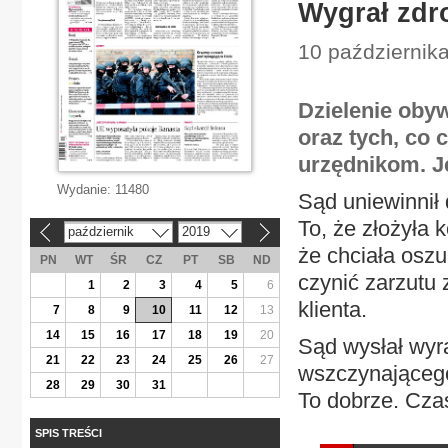
Wygrał zdr
10 październik
Dzielenie obyw
oraz tych, co 
urzędnikom. Je
Wydanie:
11480
Sąd uniewinnił
To, że złożyła 
październik
2019
«
»
że chciała osz
PN
WT
ŚR
CZ
PT
SB
ND
czynić zarzutu
1
2
3
4
5
6
klienta.
7
8
9
10
11
12
13
14
15
16
17
18
19
20
Sąd wysłał wyra
21
22
23
24
25
26
27
wszczynająceg
28
29
30
31
To dobrze. Czas,
SPIS TREŚCI