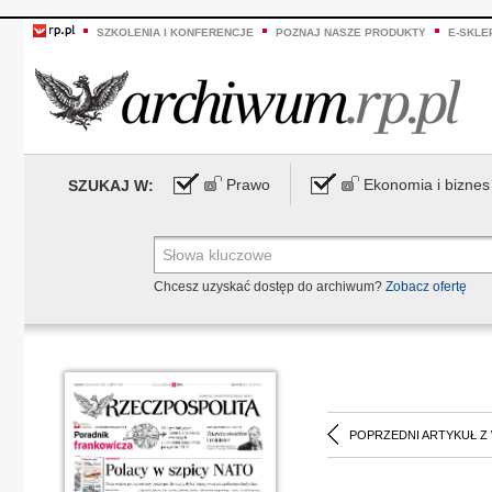
SZKOLENIA I KONFERENCJE
POZNAJ NASZE PRODUKTY
E-SKLE
Prawo
Ekonomia i biznes
SZUKAJ W:
Chcesz uzyskać dostęp do archiwum?
Zobacz ofertę
POPRZEDNI ARTYKUŁ Z