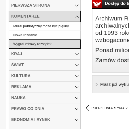
Dostęp do tr
PIERWSZA STRONA
KOMENTARZE
Archiwum Rz
archiwalnyc
Mural patriotyczny może być piękny
od 1993 roku
Nowe rozdanie
wzbogacone
Wygrał zdrowy rozsądek
Ponad milio
KRAJ
Zamów dostę
ŚWIAT
KULTURA
Masz już wyku
REKLAMA
NAUKA
PRAWO CO DNIA
POPRZEDNI ARTYKUŁ Z
EKONOMIA I RYNEK