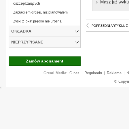
Masz już wyku
oszczędzających
Zapłaciłem drożej, niż planowałem
Zyski z lokat prędko nie urosną
POPRZEDNI ARTYKUŁ Z
OKŁADKA
NIEPRZYPISANE
Zamów abonament
Gremi Media:
O nas
|
Regulamin
|
Reklama
|
N
© Copyr