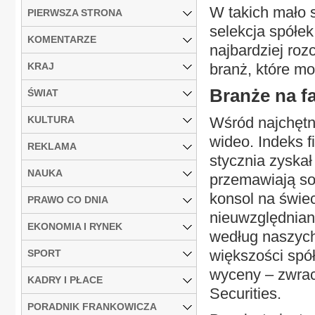
W takich mało 
PIERWSZA STRONA
selekcja spółek
KOMENTARZE
najbardziej roz
KRAJ
branż, które m
Branże na fa
ŚWIAT
KULTURA
Wśród najchętn
wideo. Indeks
REKLAMA
stycznia zyska
NAUKA
przemawiają so
konsol na świec
PRAWO CO DNIA
nieuwzględnian
EKONOMIA I RYNEK
według naszych
większości spół
SPORT
wyceny – zwrac
KADRY I PŁACE
Securities.
PORADNIK FRANKOWICZA