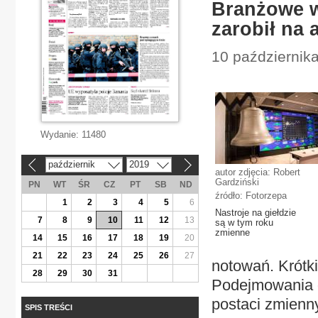
Branżowe wz
zarobił na 
10 października
Wydanie:
11480
październik
2019
«
»
autor zdjęcia: Robert
Gardziński
PN
WT
ŚR
CZ
PT
SB
ND
źródło: Fotorzepa
1
2
3
4
5
6
Nastroje na giełdzie
7
8
9
10
11
12
13
są w tym roku
zmienne
14
15
16
17
18
19
20
21
22
23
24
25
26
27
notowań. Krótk
28
29
30
31
Podejmowania d
postaci zmienn
SPIS TREŚCI