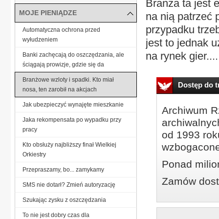
Branża ta jest
MOJE PIENIĄDZE
na nią patrzeć
przypadku trze
Automatyczna ochrona przed
wyłudzeniem
jest to jednak
na rynek gier....
Banki zachęcają do oszczędzania, ale
ściągają prowizje, gdzie się da
Branżowe wzloty i spadki. Kto miał
Dostęp do tr
nosa, ten zarobił na akcjach
Jak ubezpieczyć wynajęte mieszkanie
Archiwum Rz
Jaka rekompensata po wypadku przy
archiwalnyc
pracy
od 1993 roku
Kto obsłuży najbliższy finał Wielkiej
wzbogacone
Orkiestry
Ponad milio
Przepraszamy, bo... zamykamy
Zamów dostę
SMS nie dotarł? Zmień autoryzację
Szukając zysku z oszczędzania
To nie jest dobry czas dla