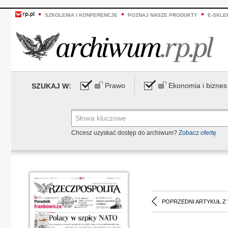
SZKOLENIA I KONFERENCJE
POZNAJ NASZE PRODUKTY
E-SKLE
Prawo
Ekonomia i biznes
SZUKAJ W:
Chcesz uzyskać dostęp do archiwum?
Zobacz ofertę
POPRZEDNI ARTYKUŁ Z