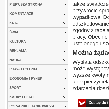
także świadczen
PIERWSZA STRONA
przywrócić spr
KOMENTARZE
wypadkowa. Do
odszkodowanie 
KRAJ
zgodny z tabel
ŚWIAT
pracy. Obecnie
KULTURA
ustalonego usz
REKLAMA
Można żąda
NAUKA
Wypłata odszko
może występow
PRAWO CO DNIA
wyższe kwoty m
EKONOMIA I RYNEK
ubezpieczyciela
zdarzenia doszł
SPORT
KADRY I PŁACE
Dostęp do tr
PORADNIK FRANKOWICZA