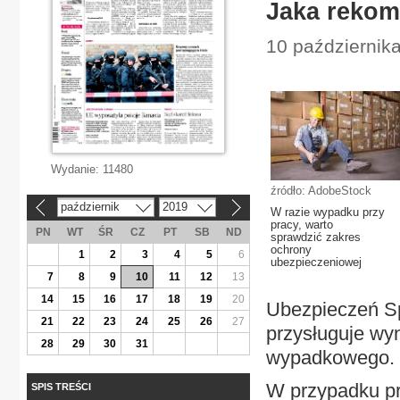
Jaka rekom
10 października
Wydanie:
11480
źródło: AdobeStock
październik
2019
«
»
W razie wypadku przy
pracy, warto
PN
WT
ŚR
CZ
PT
SB
ND
sprawdzić zakres
ochrony
1
2
3
4
5
6
ubezpieczeniowej
7
8
9
10
11
12
13
14
15
16
17
18
19
20
Ubezpieczeń S
21
22
23
24
25
26
27
przysługuje wy
28
29
30
31
wypadkowego.
W przypadku pr
SPIS TREŚCI