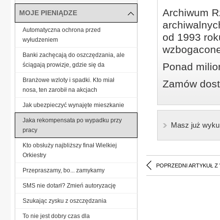
Archiwum Rz
MOJE PIENIĄDZE
archiwalnyc
Automatyczna ochrona przed
od 1993 roku
wyłudzeniem
wzbogacone
Banki zachęcają do oszczędzania, ale
Ponad milio
ściągają prowizje, gdzie się da
Branżowe wzloty i spadki. Kto miał
Zamów dostę
nosa, ten zarobił na akcjach
Jak ubezpieczyć wynajęte mieszkanie
Jaka rekompensata po wypadku przy
Masz już wyku
pracy
Kto obsłuży najbliższy finał Wielkiej
Orkiestry
POPRZEDNI ARTYKUŁ Z
Przepraszamy, bo... zamykamy
SMS nie dotarł? Zmień autoryzację
Szukając zysku z oszczędzania
To nie jest dobry czas dla