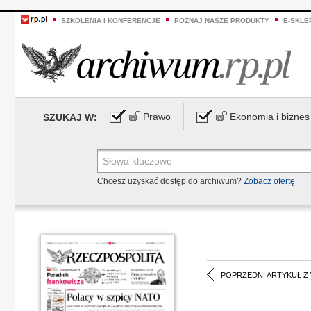
SZKOLENIA I KONFERENCJE
POZNAJ NASZE PRODUKTY
E-SKLE
Prawo
Ekonomia i biznes
SZUKAJ W:
Chcesz uzyskać dostęp do archiwum?
Zobacz ofertę
POPRZEDNI ARTYKUŁ Z