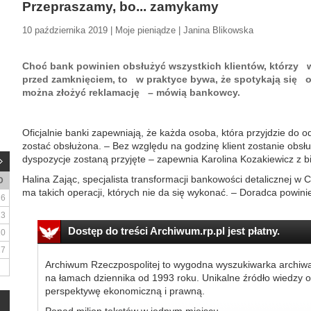
Przepraszamy, bo... zamykamy
10 października 2019 | Moje pieniądze | Janina Blikowska
Choć bank powinien obsłużyć wszystkich klientów, którzy 
przed zamknięciem, to w praktyce bywa, że spotykają się on
można złożyć reklamację – mówią bankowcy.
Oficjalnie banki zapewniają, że każda osoba, która przyjdzie do 
zostać obsłużona. – Bez względu na godzinę klient zostanie obsłu
dyspozycje zostaną przyjęte – zapewnia Karolina Kozakiewicz z 
Halina Zając, specjalista transformacji bankowości detalicznej w C
D
ma takich operacji, których nie da się wykonać. – Doradca powinie
6
13
Dostęp do treści Archiwum.rp.pl jest płatny.
20
27
Archiwum Rzeczpospolitej to wygodna wyszukiwarka archiw
na łamach dziennika od 1993 roku. Unikalne źródło wiedzy o
perspektywę ekonomiczną i prawną.