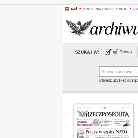
SZKOLENIA I KONFERENCJE
PO
Prawo
SZUKAJ W:
Chcesz uzyskać dostę