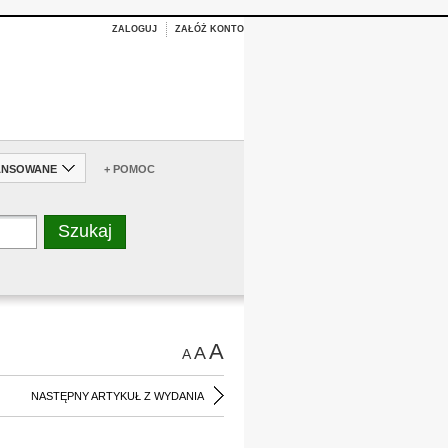
ZALOGUJ
ZAŁÓŻ KONTO
ANSOWANE
+ POMOC
A
A
A
NASTĘPNY ARTYKUŁ Z WYDANIA