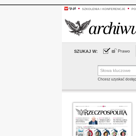
SZKOLENIA I KONFERENCJE
PO
Prawo
SZUKAJ W:
Chcesz uzyskać dostę