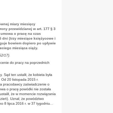
ównej miary miesięcy
ony przewidzianej w art. 177 § 3
m umowa o pracę na czas
5 dni (trzy miesiące księżycowe i
ługuje bowiem dopiero po upływie
eciego miesiąca ciąży.
52/17).
cenie do pracy na poprzednich
. Sąd ten ustalił, że kobieta była
 Od 20 listopada 2015 r.
yła pracodawcy zaświadczenie o
mowa o pracę powódki nie została
 ustalił, że w momencie rozwiązania
zień). Uznał, że powództwo
o 8 lipca 2016 r. w 37 tygodniu...