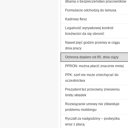
dbania o bezpieczeństwo pracowników
Formularze odchodzą do lamusa
Kadrowy flesz
Legalność wyrywkowej kontroli
trzeźwości da się obronić
Nawet pięć godzin przerwy w ciągu
dnia pracy
Ochrona dopiero od 85. dnia ciąży
PFRON: można płacić znacznie mniej
PPK: szef nie może zniechęcać do
uczestnictwa
Prezydent też przeciwny zniesieniu
limitu składek
Rozwiązanie umowy nie zlikwiduje
problemu mobbingu
Ryczałt za nadgodziny – podwyżka
wraz z płacą