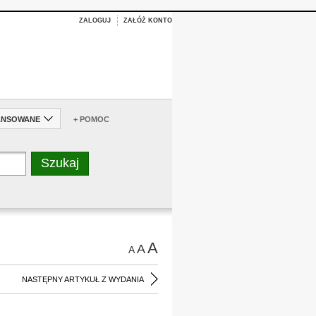
ZALOGUJ
ZAŁÓŻ KONTO
ANSOWANE
+ POMOC
A
A
A
NASTĘPNY ARTYKUŁ Z WYDANIA