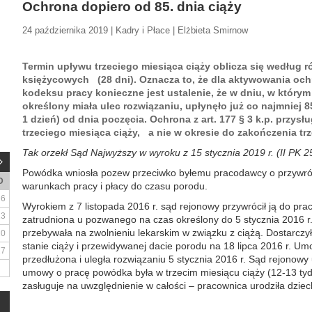
Ochrona dopiero od 85. dnia ciąży
24 października 2019 | Kadry i Płace | Elżbieta Smirnow
Termin upływu trzeciego miesiąca ciąży oblicza się według r
księżycowych (28 dni). Oznacza to, że dla aktywowania ochr
kodeksu pracy konieczne jest ustalenie, że w dniu, w który
określony miała ulec rozwiązaniu, upłynęło już co najmniej 8
1 dzień) od dnia poczęcia. Ochrona z art. 177 § 3 k.p. przys
trzeciego miesiąca ciąży, a nie w okresie do zakończenia trz
Tak orzekł Sąd Najwyższy w wyroku z 15 stycznia 2019 r. (II PK 2
Powódka wniosła pozew przeciwko byłemu pracodawcy o przywró
D
warunkach pracy i płacy do czasu porodu.
6
Wyrokiem z 7 listopada 2016 r. sąd rejonowy przywrócił ją do pracy
13
zatrudniona u pozwanego na czas określony do 5 stycznia 2016 r.
przebywała na zwolnieniu lekarskim w związku z ciążą. Dostarcz
20
stanie ciąży i przewidywanej dacie porodu na 18 lipca 2016 r. U
27
przedłużona i uległa rozwiązaniu 5 stycznia 2016 r. Sąd rejonowy
umowy o pracę powódka była w trzecim miesiącu ciąży (12-13 tyd
zasługuje na uwzględnienie w całości – pracownica urodziła dzieck